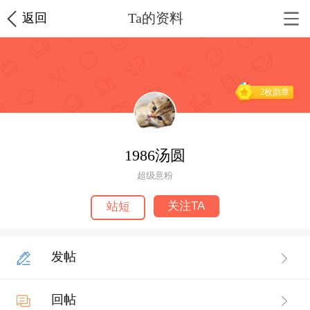
Ta的资料
返回
2枚勋章
1986汤圆
超级意粉
关注TA
站短
发帖
回帖