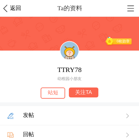
Ta的资料
返回
0枚勋章
TTRY78
幼稚园小朋友
关注TA
站短
发帖
回帖