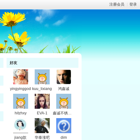
注册会员
|
登录
好友
yingyinggod
kuu_lixiang
鸿鑫诚
hitzhxy
EVA-1
鑫诚不锈钢台面
jiang歆
华泰涨吧
dim