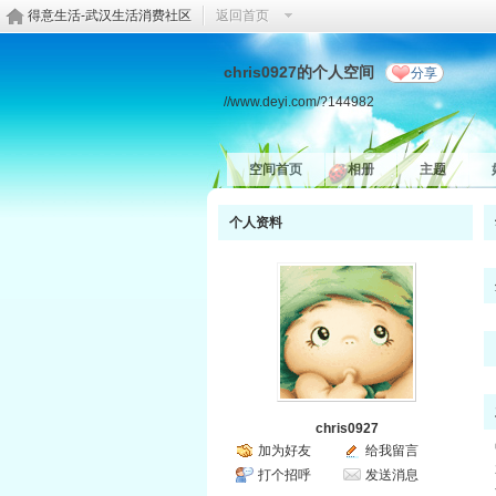
得意生活-武汉生活消费社区
返回首页
chris0927的个人空间
分享
//www.deyi.com/?144982
空间首页
相册
主题
个人资料
chris0927
加为好友
给我留言
打个招呼
发送消息