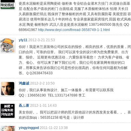
瓷质水泥橱柜是采用陶瓷砖 做柜体 专业铝合金灌木方挂门 水泥做台面基
层 在配合客户喜欢的柜门 台面组成 克服了木质橱柜体怕水 怕潮 天长日
久易膨胀腐烂弱点 既保持了整体橱柜的外观 又具有防腐防霉 美观坚固 容
易清洁 使用年限长达几十年的特点 专业承接家庭厨房现代 田园 欧式风格
水泥 陶瓷 橱柜制作 武汉八音盒瓷质水泥橱柜 13871460500 陈先生 QQ
669641967
http://www.deyi.com/thread-3658749-1-1.html
yly11
2012-3-21 21:53
你好！我是米兰居装饰公司的实在的报价，精良的技术，优质的质量，闭
口的合同，可靠的信誉。 我们可以派专业的设计师为您免费量房、出方
案、报价。 近期更有优惠活动，六重惊喜等着您！ 力求为客户省钱、省
力、省心。 你可以来了解下我们公司，我们公司在家装网有很好的口
碑，用事实来告诉你我们公司是性价比很高的，你有任何问题都为你解
答。ＱＱ2638476433
鸿鑫诚
2012-2-2 10:50
你好，我们从事装饰设计、施工一体服务，有需要可以联系我
QQ：136656190 TEL:13317147698 李工
叒ふ蓙
2012-1-31 14:43
美女你好。。我可以把设计师的照片跟他设计的东西发美女看看。。。喜
欢的话加qq：565351158 暗号是：设计师
yingyinggod
2011-11-22 13:38