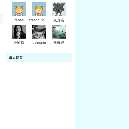
部
irenee
edison_forever
灰月狼
小嗬嗬
justgenie
羊婉婉
最近访客