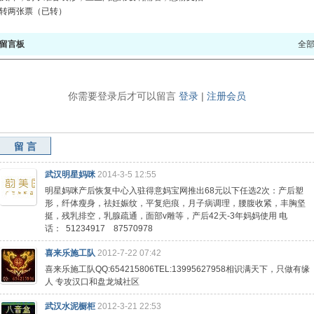
转两张票（已转）
留言板
全
你需要登录后才可以留言
登录
|
注册会员
留言
武汉明星妈咪
2014-3-5 12:55
明星妈咪产后恢复中心入驻得意妈宝网推出68元以下任选2次：产后塑
形，纤体瘦身，祛妊娠纹，平复疤痕，月子病调理，腰腹收紧，丰胸坚
挺，残乳排空，乳腺疏通，面部v雕等，产后42天-3年妈妈使用 电
话： 51234917 87570978
喜来乐施工队
2012-7-22 07:42
喜来乐施工队QQ:654215806TEL:13995627958相识满天下，只做有缘
人 专攻汉口和盘龙城社区
武汉水泥橱柜
2012-3-21 22:53