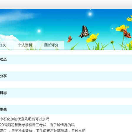
好友
个人资料
团长评分
动态
分享
日志
主题
中石化加油便宜几毛钱可以加吗
20号阳逻新洲考场科目三考试，有了解情况的吗
汉口 ，房子准备装修，卫生间想用玻璃隔墙，意粉支招