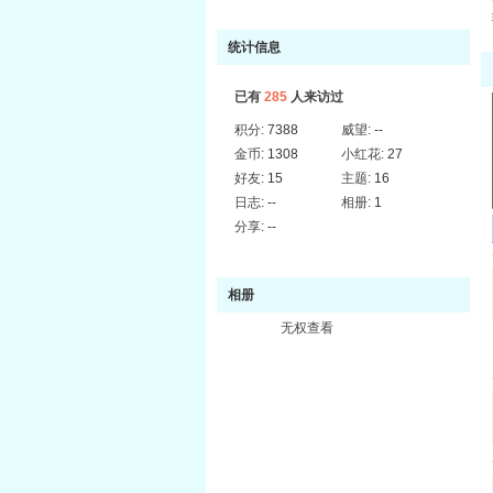
统计信息
已有
285
人来访过
积分:
7388
威望:
--
金币:
1308
小红花:
27
好友:
15
主题:
16
日志:
--
相册:
1
分享:
--
相册
无权查看