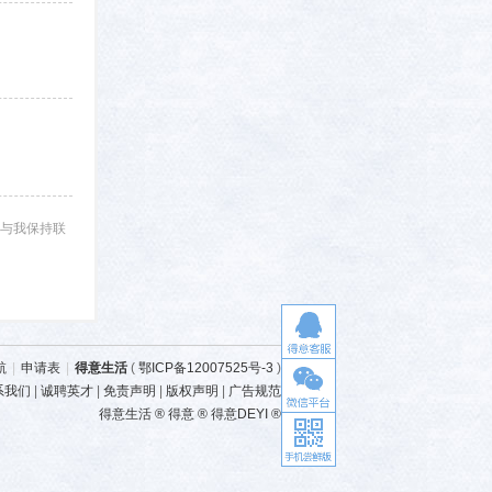
与我保持联
航
|
申请表
|
得意生活
(
鄂ICP备12007525号-3
)
系我们
|
诚聘英才
|
免责声明
|
版权声明
|
广告规范
得意生活 ® 得意 ® 得意DEYI ®