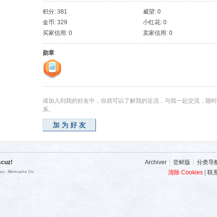
积分: 381
威望: 0
金币: 329
小红花: 0
买家信用: 0
卖家信用: 0
勋章
请加入到我的好友中，你就可以了解我的近况，与我一起交流，随时
系。
加为好友
scuz!
Archiver
|
尝鲜版
|
分类导
清除 Cookies
|
联
ries , Memcache On.