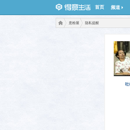
首页
频道
意粉屋
隐私提醒
得意
›
›
吐
生