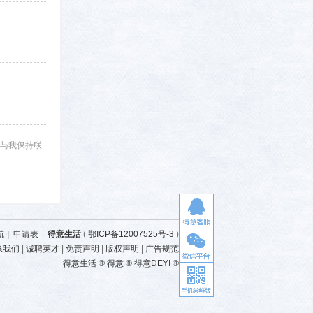
与我保持联
航
|
申请表
|
得意生活
(
鄂ICP备12007525号-3
)
系我们
|
诚聘英才
|
免责声明
|
版权声明
|
广告规范
得意生活 ® 得意 ® 得意DEYI ®