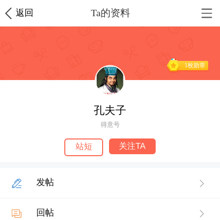
Ta的资料
返回
1枚勋章
孔夫子
得意号
关注TA
站短
发帖
回帖