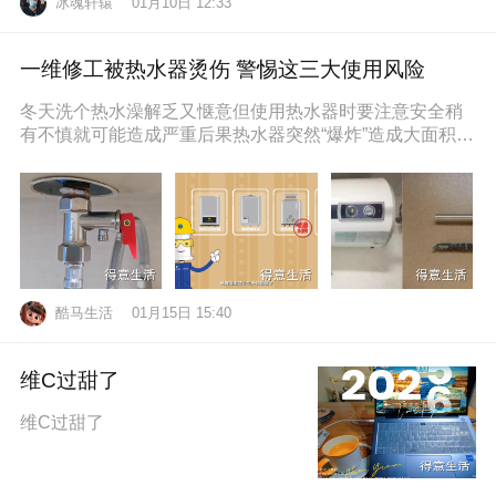
冰魂轩辕
01月10日 12:33
一维修工被热水器烫伤 警惕这三大使用风险
冬天洗个热水澡解乏又惬意但使用热水器时要注意安全稍
有不慎就可能造成严重后果热水器突然“爆炸”造成大面积烫
伤近日，维修工孙师傅在一位
酷马生活
01月15日 15:40
维C过甜了
维C过甜了