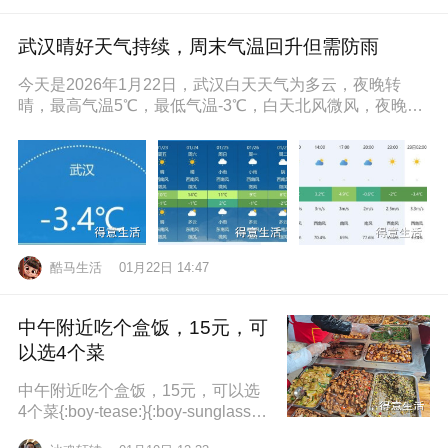
武汉晴好天气持续，周末气温回升但需防雨
今天是2026年1月22日，武汉白天天气为多云，夜晚转
晴，最高气温5℃，最低气温-3℃，白天北风微风，夜晚东
南风微风，空气湿度86
酷马生活
01月22日 14:47
中午附近吃个盒饭，15元，可
以选4个菜
中午附近吃个盒饭，15元，可以选
4个菜{:boy-tease:}{:boy-sunglasse
s:}{:boy-refuel:}