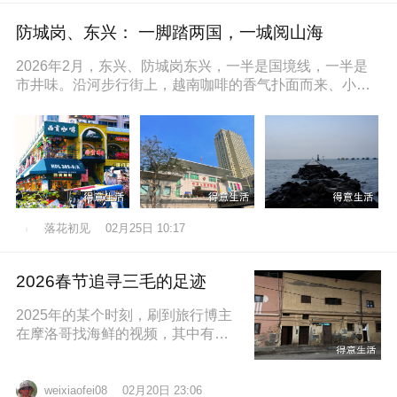
防城岗、东兴： 一脚踏两国，一城阅山海
2026年2月，东兴、防城岗东兴，一半是国境线，一半是
市井味。沿河步行街上，越南咖啡的香气扑面而来、小摊
上的咸奶油咖啡五颜六色的越
落花初见
02月25日 10:17
2026春节追寻三毛的足迹
2025年的某个时刻，刷到旅行博主
在摩洛哥找海鲜的视频，其中有个
片段就是在沿着大西洋海岸的时
候，路过了三毛的故居，然后在当
地拍照留
02月20日 23:06
weixiaofei08