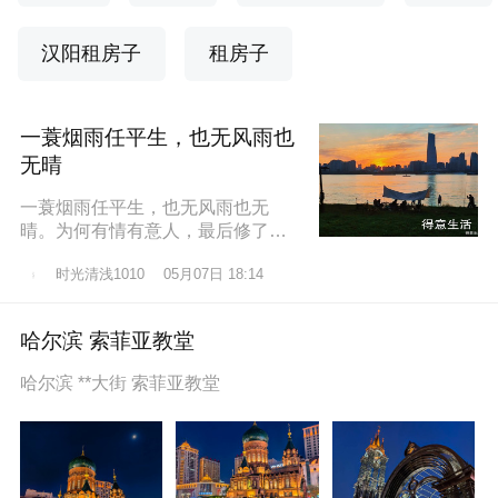
汉阳租房子
租房子
一蓑烟雨任平生，也无风雨也
无晴
一蓑烟雨任平生，也无风雨也无
晴。为何有情有意人，最后修了无
情道？东边日出西边雨，道似无情
时光清浅1010
05月07日 18:14
却有情。莫道桑榆晚，为霞尚满
天。
哈尔滨 索菲亚教堂
哈尔滨 **大街 索菲亚教堂