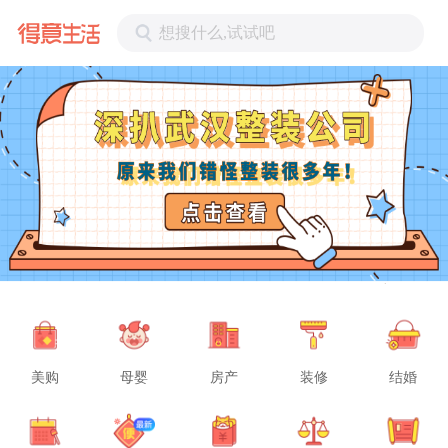
想搜什么,试试吧
美购
母婴
房产
装修
结婚