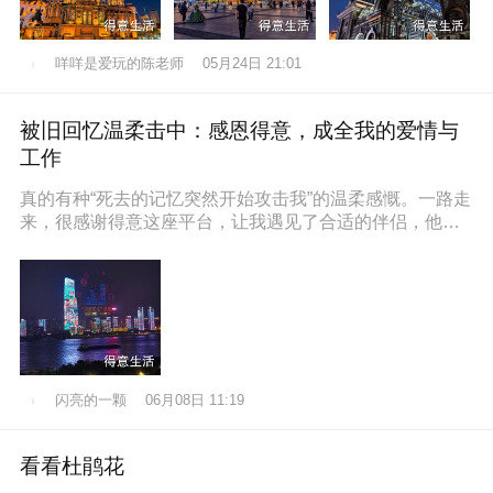
咩咩是爱玩的陈老师
05月24日 21:01
被旧回忆温柔击中：感恩得意，成全我的爱情与
工作
真的有种“死去的记忆突然开始攻击我”的温柔感慨。一路走
来，很感谢得意这座平台，让我遇见了合适的伴侣，他也
通过得意找到了满意的工作，
闪亮的一颗
06月08日 11:19
看看杜鹃花