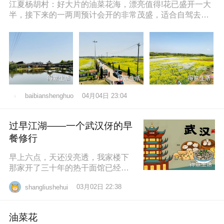
江夏杨胡村：好大片的油菜花海，漂亮值得!花已盛开一大
半，接下来的一两周预计会开的非常茂盛，适合自驾去拍
照打卡，穿亮色衣服更出片哦，
04月04日 23:04
baibianshenghuo
过早江湖——一个武汉伢的早
餐修行
早上六点，天还没亮透，我家楼下
那家开了三十年的热干面馆已经排
起了队。老板老陈，五十多岁，手
03月02日 22:38
shangliushehui
速快得像弹钢琴。一勺芝麻酱、半
勺卤水、一
油菜花