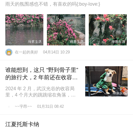
雨天的氛围感也不错，有喜欢的吗{:boy-love:}
在一起的美好
04月14日 10:29
谁能想到，这只 “野到骨子里”
的旅行犬，2 年前还在收容所
盼一个家
2024 年 2 月，武汉光谷的收容局
里，4 个月大的跳跳缩在角落，土
黄色的绒毛沾满灰尘，一双圆溜溜
~~宇昂~~
01月31日 08:42
的眼睛怯生生望着来人。我们俱乐
江夏托斯卡纳