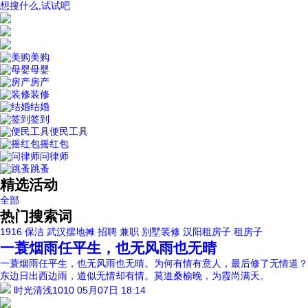
想搜什么,试试吧
美购
母婴
房产
装修
结婚
签到
便民工具
摇红包
问律师
跳蚤
精选活动
全部
热门搜索词
1916
保洁
武汉摆地摊
招聘
兼职
别墅装修
汉阳租房子
租房子
一蓑烟雨任平生，也无风雨也无晴
一蓑烟雨任平生，也无风雨也无晴。为何有情有意人，最后修了无情道？
东边日出西边雨，道似无情却有情。莫道桑榆晚，为霞尚满天。
时光清浅1010
05月07日 18:14