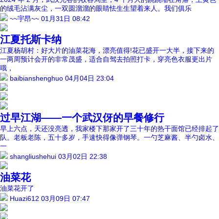
的绒毛沾满灰尘，一双圆溜溜的眼睛怯生生望着来人。我们俱乐
~~宇昂~~
01月31日 08:42
江夏托斯卡纳
江夏杨胡村：好大片的油菜花海，漂亮值得!花已盛开一大半，接下来的
一两周预计会开的非常茂盛，适合自驾去拍照打卡，穿亮色衣服更出片
哦，
baibianshenghuo
04月04日 23:04
过早江湖——一个武汉伢的早餐修行
早上六点，天还没亮透，我家楼下那家开了三十年的热干面馆已经排起了
队。老板老陈，五十多岁，手速快得像弹钢琴。一勺芝麻酱、半勺卤水、
一
shangliushehui
03月02日 22:38
油菜花
油菜花开了
Huazi612
03月09日 07:47