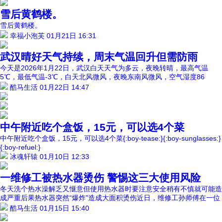
雪后黄鹤楼。
雪后黄鹤楼。
幸福小泡芙
01月21日 16:31
武汉晴好天气持续，周末气温回升但需防雨
今天是2026年1月22日，武汉白天天气为多云，夜晚转晴，最高气温
5℃，最低气温-3℃，白天北风微风，夜晚东南风微风，空气湿度86
酷马生活
01月22日 14:47
中午附近吃个盒饭，15元，可以选4个菜
中午附近吃个盒饭，15元，可以选4个菜{:boy-tease:}{:boy-sunglasses:}
{:boy-refuel:}
冰魂轩辕
01月10日 12:33
一维修工被热水器烫伤 警惕这三大使用风险
冬天洗个热水澡解乏又惬意但使用热水器时要注意安全稍有不慎就可能造
成严重后果热水器突然“爆炸”造成大面积烫伤近日，维修工孙师傅在一位
酷马生活
01月15日 15:40