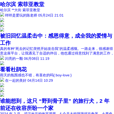
哈尔滨 索菲亚教堂
哈尔滨 **大街 索菲亚教堂
咩咩是爱玩的陈老师
05月24日 21:01
被旧回忆温柔击中：感恩得意，成全我的爱情与
工作
真的有种“死去的记忆突然开始攻击我”的温柔感慨。一路走来，很感谢得
意这座平台，让我遇见了合适的伴侣，他也通过得意找到了满意的工作，
闪亮的一颗
06月08日 11:19
看看杜鹃花
雨天的氛围感也不错，有喜欢的吗{:boy-love:}
在一起的美好
04月14日 10:29
谁能想到，这只 “野到骨子里” 的旅行犬，2 年
前还在收容所盼一个家
2024 年 2 月，武汉光谷的收容局里，4 个月大的跳跳缩在角落，土黄色