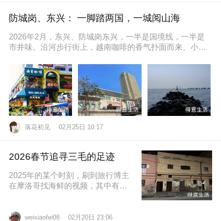
防城岗、东兴： 一脚踏两国，一城阅山海
2026年2月，东兴、防城岗东兴，一半是国境线，一半是
市井味。沿河步行街上，越南咖啡的香气扑面而来、小摊
上的咸奶油咖啡五颜六色的越
落花初见
02月25日 10:17
2026春节追寻三毛的足迹
2025年的某个时刻，刷到旅行博主
在摩洛哥找海鲜的视频，其中有个
片段就是在沿着大西洋海岸的时
候，路过了三毛的故居，然后在当
地拍照留
02月20日 23:06
weixiaofei08