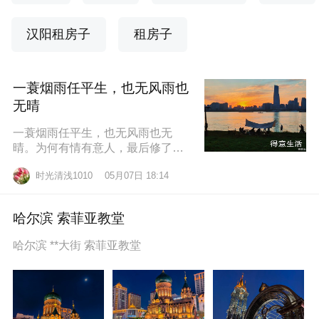
汉阳租房子
租房子
一蓑烟雨任平生，也无风雨也
无晴
一蓑烟雨任平生，也无风雨也无
晴。为何有情有意人，最后修了无
情道？东边日出西边雨，道似无情
时光清浅1010
05月07日 18:14
却有情。莫道桑榆晚，为霞尚满
天。
哈尔滨 索菲亚教堂
哈尔滨 **大街 索菲亚教堂