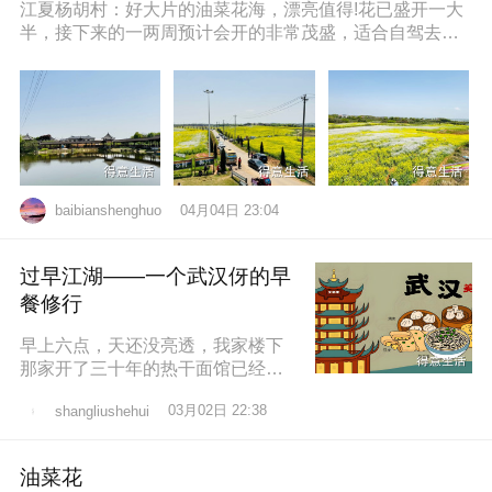
江夏杨胡村：好大片的油菜花海，漂亮值得!花已盛开一大
半，接下来的一两周预计会开的非常茂盛，适合自驾去拍
照打卡，穿亮色衣服更出片哦，
04月04日 23:04
baibianshenghuo
过早江湖——一个武汉伢的早
餐修行
早上六点，天还没亮透，我家楼下
那家开了三十年的热干面馆已经排
起了队。老板老陈，五十多岁，手
03月02日 22:38
shangliushehui
速快得像弹钢琴。一勺芝麻酱、半
勺卤水、一
油菜花