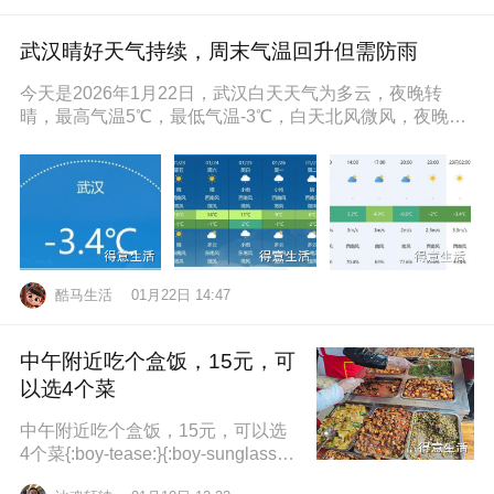
武汉晴好天气持续，周末气温回升但需防雨
今天是2026年1月22日，武汉白天天气为多云，夜晚转
晴，最高气温5℃，最低气温-3℃，白天北风微风，夜晚东
南风微风，空气湿度86
酷马生活
01月22日 14:47
中午附近吃个盒饭，15元，可
以选4个菜
中午附近吃个盒饭，15元，可以选
4个菜{:boy-tease:}{:boy-sunglasse
s:}{:boy-refuel:}