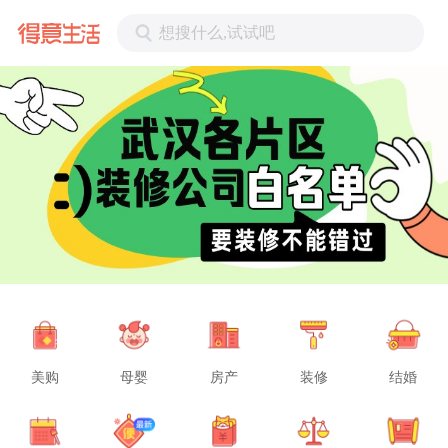
想搜什么,试试吧
美购
母婴
房产
装修
结婚