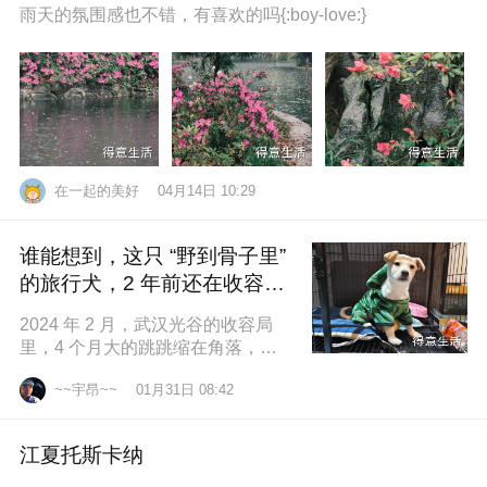
雨天的氛围感也不错，有喜欢的吗{:boy-love:}
在一起的美好
04月14日 10:29
谁能想到，这只 “野到骨子里”
的旅行犬，2 年前还在收容所
盼一个家
2024 年 2 月，武汉光谷的收容局
里，4 个月大的跳跳缩在角落，土
黄色的绒毛沾满灰尘，一双圆溜溜
~~宇昂~~
01月31日 08:42
的眼睛怯生生望着来人。我们俱乐
江夏托斯卡纳