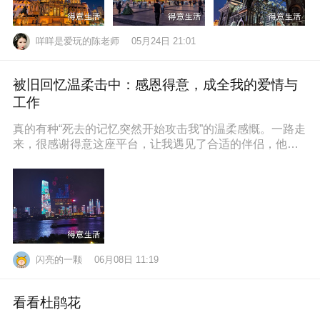
咩咩是爱玩的陈老师
05月24日 21:01
被旧回忆温柔击中：感恩得意，成全我的爱情与
工作
真的有种“死去的记忆突然开始攻击我”的温柔感慨。一路走
来，很感谢得意这座平台，让我遇见了合适的伴侣，他也
通过得意找到了满意的工作，
闪亮的一颗
06月08日 11:19
看看杜鹃花