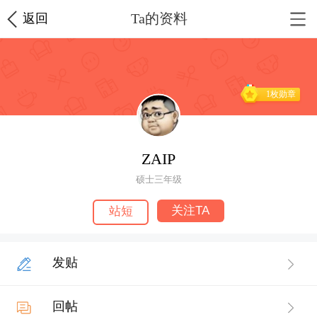
Ta的资料
返回
1枚勋章
ZAIP
硕士三年级
关注TA
站短
发贴
回帖