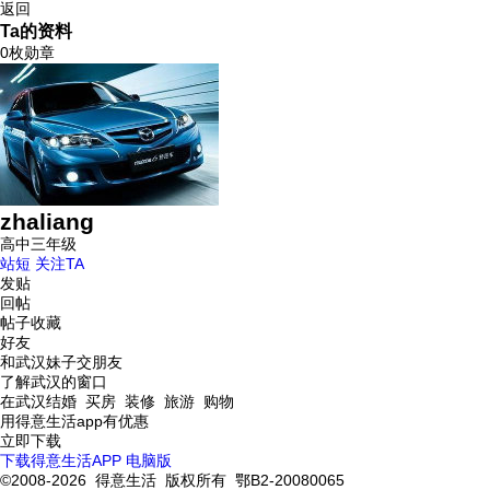
返回
Ta的资料
0枚勋章
zhaliang
高中三年级
站短
关注TA
发贴
回帖
帖子收藏
好友
和武汉妹子交朋友
了解武汉的窗口
在武汉结婚 买房 装修 旅游 购物
用得意生活app有优惠
立即下载
下载得意生活APP
电脑版
©2008-2026 得意生活 版权所有 鄂B2-20080065