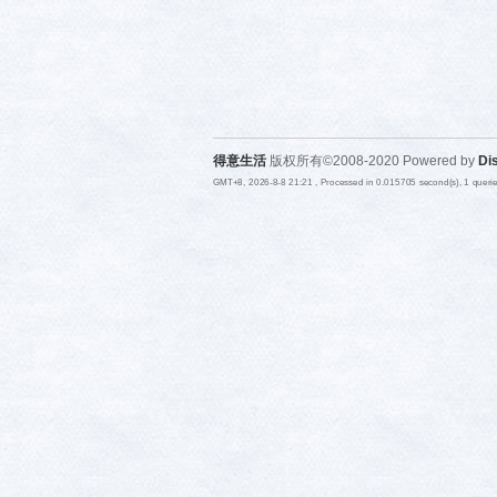
得意生活
版权所有©2008-2020 Powered by
Di
GMT+8, 2026-8-8 21:21
, Processed in 0.015705 second(s), 1 quer