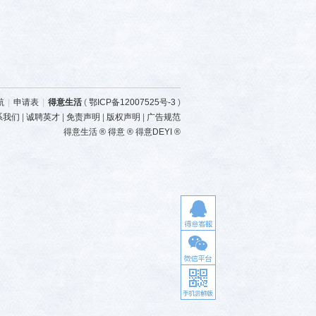
航
|
申请表
|
得意生活
(
鄂ICP备12007525号-3
)
系我们
|
诚聘英才
|
免责声明
|
版权声明
|
广告规范
得意生活 ® 得意 ® 得意DEYI ®