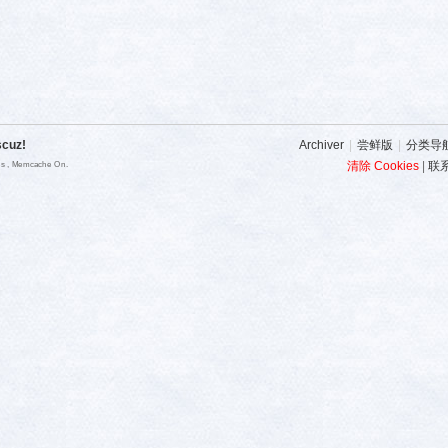
scuz!
Archiver
|
尝鲜版
|
分类导
清除 Cookies
|
联
ies , Memcache On.