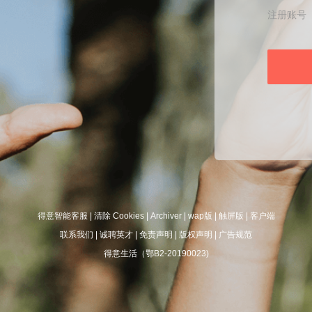
注册账号
得意智能客服
|
清除 Cookies
|
Archiver
|
wap版
|
触屏版
|
客户端
联系我们
|
诚聘英才
|
免责声明
|
版权声明
|
广告规范
得意生活（鄂B2-20190023)