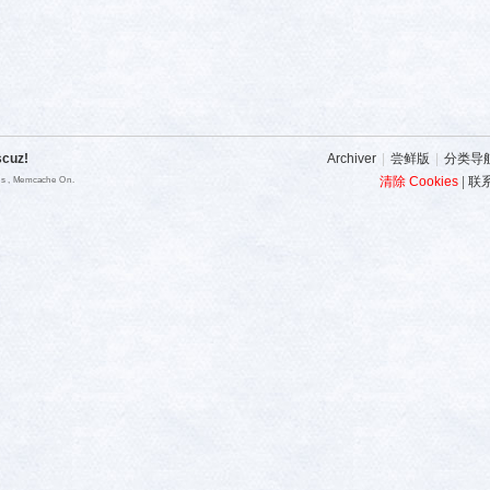
scuz!
Archiver
|
尝鲜版
|
分类导
清除 Cookies
|
联
ies , Memcache On.