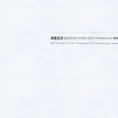
得意生活
版权所有©2008-2020 Powered by
Di
GMT+8, 2026-8-8 07:08
, Processed in 0.016703 second(s), 1 quer