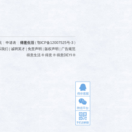
航
|
申请表
|
得意生活
(
鄂ICP备12007525号-3
)
系我们
|
诚聘英才
|
免责声明
|
版权声明
|
广告规范
得意生活 ® 得意 ® 得意DEYI ®