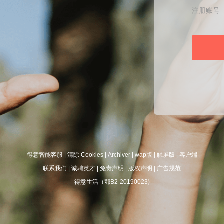
注册账号
得意智能客服
|
清除 Cookies
|
Archiver
|
wap版
|
触屏版
|
客户端
联系我们
|
诚聘英才
|
免责声明
|
版权声明
|
广告规范
得意生活（鄂B2-20190023)