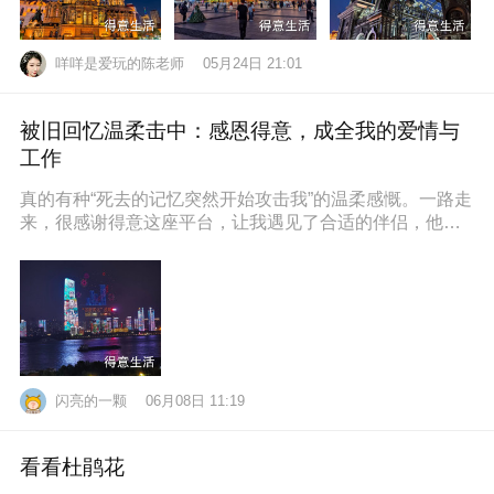
咩咩是爱玩的陈老师
05月24日 21:01
被旧回忆温柔击中：感恩得意，成全我的爱情与
工作
真的有种“死去的记忆突然开始攻击我”的温柔感慨。一路走
来，很感谢得意这座平台，让我遇见了合适的伴侣，他也
通过得意找到了满意的工作，
闪亮的一颗
06月08日 11:19
看看杜鹃花