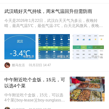
武汉晴好天气持续，周末气温回升但需防雨
今天是2026年1月22日，武汉白天天气为多云，夜晚转
晴，最高气温5℃，最低气温-3℃，白天北风微风，夜晚东
南风微风，空气湿度86
酷马生活
01月22日 14:47
中午附近吃个盒饭，15元，可
以选4个菜
中午附近吃个盒饭，15元，可以选
4个菜{:boy-tease:}{:boy-sunglasse
s:}{:boy-refuel:}