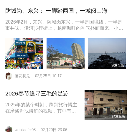
防城岗、东兴： 一脚踏两国，一城阅山海
2026年2月，东兴、防城岗东兴，一半是国境线，一半是
市井味。沿河步行街上，越南咖啡的香气扑面而来、小摊
上的咸奶油咖啡五颜六色的越
落花初见
02月25日 10:17
2026春节追寻三毛的足迹
2025年的某个时刻，刷到旅行博主
在摩洛哥找海鲜的视频，其中有个
片段就是在沿着大西洋海岸的时
候，路过了三毛的故居，然后在当
地拍照留
02月20日 23:06
weixiaofei08