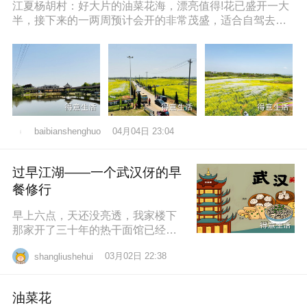
江夏杨胡村：好大片的油菜花海，漂亮值得!花已盛开一大
半，接下来的一两周预计会开的非常茂盛，适合自驾去拍
照打卡，穿亮色衣服更出片哦，
04月04日 23:04
baibianshenghuo
过早江湖——一个武汉伢的早
餐修行
早上六点，天还没亮透，我家楼下
那家开了三十年的热干面馆已经排
起了队。老板老陈，五十多岁，手
03月02日 22:38
shangliushehui
速快得像弹钢琴。一勺芝麻酱、半
勺卤水、一
油菜花