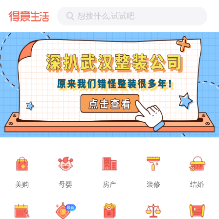
想搜什么,试试吧
美购
母婴
房产
装修
结婚