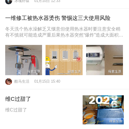
冰魂轩辕
01月10日 12:33
一维修工被热水器烫伤 警惕这三大使用风险
冬天洗个热水澡解乏又惬意但使用热水器时要注意安全稍
有不慎就可能造成严重后果热水器突然“爆炸”造成大面积烫
伤近日，维修工孙师傅在一位
酷马生活
01月15日 15:40
维C过甜了
维C过甜了