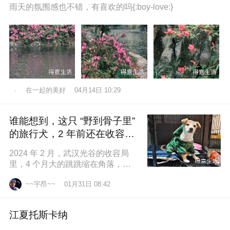
雨天的氛围感也不错，有喜欢的吗{:boy-love:}
在一起的美好
04月14日 10:29
谁能想到，这只 “野到骨子里”
的旅行犬，2 年前还在收容所
盼一个家
2024 年 2 月，武汉光谷的收容局
里，4 个月大的跳跳缩在角落，土
黄色的绒毛沾满灰尘，一双圆溜溜
~~宇昂~~
01月31日 08:42
的眼睛怯生生望着来人。我们俱乐
江夏托斯卡纳