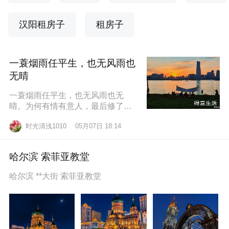
汉阳租房子
租房子
一蓑烟雨任平生，也无风雨也
无晴
一蓑烟雨任平生，也无风雨也无
晴。为何有情有意人，最后修了无
情道？东边日出西边雨，道似无情
时光清浅1010
05月07日 18:14
却有情。莫道桑榆晚，为霞尚满
天。
哈尔滨 索菲亚教堂
哈尔滨 **大街 索菲亚教堂