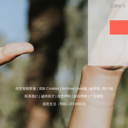
注册账号
得意智能客服
|
清除 Cookies
|
Archiver
|
wap版
|
触屏版
|
客户端
联系我们
|
诚聘英才
|
免责声明
|
版权声明
|
广告规范
得意生活（鄂B2-20190023)