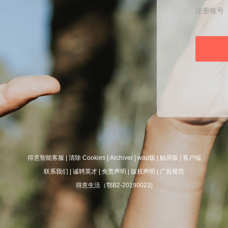
注册账号
得意智能客服
|
清除 Cookies
|
Archiver
|
wap版
|
触屏版
|
客户端
联系我们
|
诚聘英才
|
免责声明
|
版权声明
|
广告规范
得意生活（鄂B2-20190023)