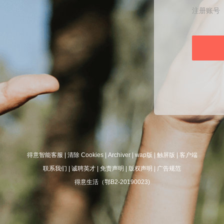
注册账号
得意智能客服
|
清除 Cookies
|
Archiver
|
wap版
|
触屏版
|
客户端
联系我们
|
诚聘英才
|
免责声明
|
版权声明
|
广告规范
得意生活（鄂B2-20190023)