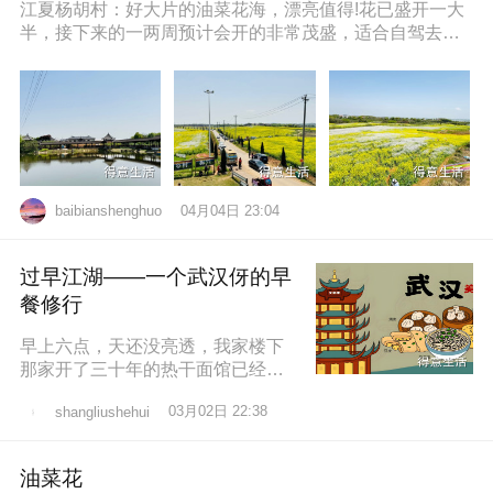
江夏杨胡村：好大片的油菜花海，漂亮值得!花已盛开一大
半，接下来的一两周预计会开的非常茂盛，适合自驾去拍
照打卡，穿亮色衣服更出片哦，
04月04日 23:04
baibianshenghuo
过早江湖——一个武汉伢的早
餐修行
早上六点，天还没亮透，我家楼下
那家开了三十年的热干面馆已经排
起了队。老板老陈，五十多岁，手
03月02日 22:38
shangliushehui
速快得像弹钢琴。一勺芝麻酱、半
勺卤水、一
油菜花