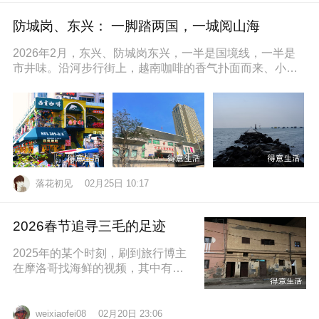
防城岗、东兴： 一脚踏两国，一城阅山海
2026年2月，东兴、防城岗东兴，一半是国境线，一半是
市井味。沿河步行街上，越南咖啡的香气扑面而来、小摊
上的咸奶油咖啡五颜六色的越
落花初见
02月25日 10:17
2026春节追寻三毛的足迹
2025年的某个时刻，刷到旅行博主
在摩洛哥找海鲜的视频，其中有个
片段就是在沿着大西洋海岸的时
候，路过了三毛的故居，然后在当
地拍照留
02月20日 23:06
weixiaofei08