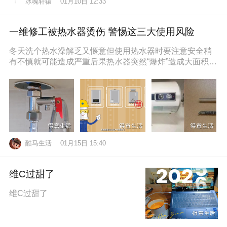
冰魂轩辕
01月10日 12:33
一维修工被热水器烫伤 警惕这三大使用风险
冬天洗个热水澡解乏又惬意但使用热水器时要注意安全稍
有不慎就可能造成严重后果热水器突然“爆炸”造成大面积烫
伤近日，维修工孙师傅在一位
酷马生活
01月15日 15:40
维C过甜了
维C过甜了