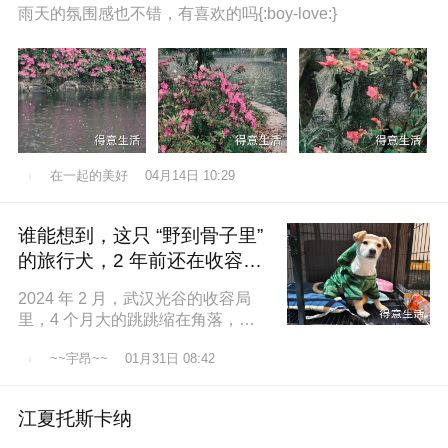
雨天的氛围感也不错，有喜欢的吗{:boy-love:}
在一起的美好
04月14日 10:29
谁能想到，这只 “野到骨子里”
的旅行犬，2 年前还在收容所
盼一个家
2024 年 2 月，武汉光谷的收容局
里，4 个月大的跳跳缩在角落，土
黄色的绒毛沾满灰尘，一双圆溜溜
~~宇昂~~
01月31日 08:42
的眼睛怯生生望着来人。我们俱乐
江夏托斯卡纳