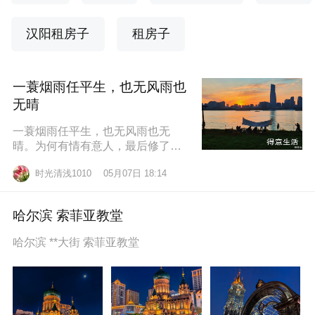
汉阳租房子
租房子
一蓑烟雨任平生，也无风雨也
无晴
一蓑烟雨任平生，也无风雨也无
晴。为何有情有意人，最后修了无
情道？东边日出西边雨，道似无情
时光清浅1010
05月07日 18:14
却有情。莫道桑榆晚，为霞尚满
天。
哈尔滨 索菲亚教堂
哈尔滨 **大街 索菲亚教堂