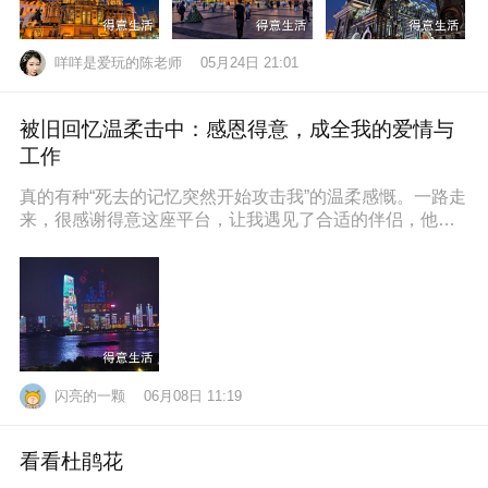
咩咩是爱玩的陈老师
05月24日 21:01
被旧回忆温柔击中：感恩得意，成全我的爱情与
工作
真的有种“死去的记忆突然开始攻击我”的温柔感慨。一路走
来，很感谢得意这座平台，让我遇见了合适的伴侣，他也
通过得意找到了满意的工作，
闪亮的一颗
06月08日 11:19
看看杜鹃花