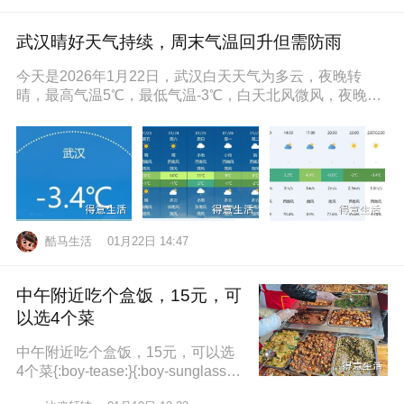
武汉晴好天气持续，周末气温回升但需防雨
今天是2026年1月22日，武汉白天天气为多云，夜晚转
晴，最高气温5℃，最低气温-3℃，白天北风微风，夜晚东
南风微风，空气湿度86
酷马生活
01月22日 14:47
中午附近吃个盒饭，15元，可
以选4个菜
中午附近吃个盒饭，15元，可以选
4个菜{:boy-tease:}{:boy-sunglasse
s:}{:boy-refuel:}