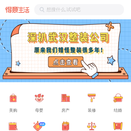
想搜什么,试试吧
美购
母婴
房产
装修
结婚