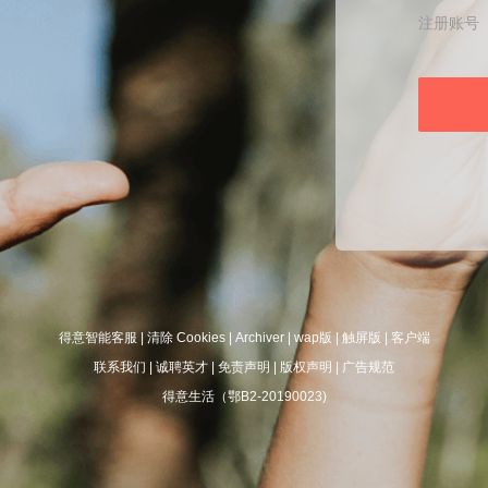
注册账号
得意智能客服
|
清除 Cookies
|
Archiver
|
wap版
|
触屏版
|
客户端
联系我们
|
诚聘英才
|
免责声明
|
版权声明
|
广告规范
得意生活（鄂B2-20190023)