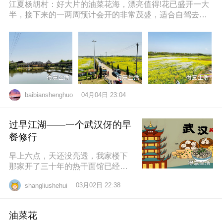
江夏杨胡村：好大片的油菜花海，漂亮值得!花已盛开一大
半，接下来的一两周预计会开的非常茂盛，适合自驾去拍
照打卡，穿亮色衣服更出片哦，
04月04日 23:04
baibianshenghuo
过早江湖——一个武汉伢的早
餐修行
早上六点，天还没亮透，我家楼下
那家开了三十年的热干面馆已经排
起了队。老板老陈，五十多岁，手
03月02日 22:38
shangliushehui
速快得像弹钢琴。一勺芝麻酱、半
勺卤水、一
油菜花