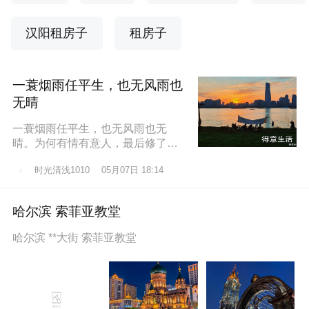
汉阳租房子
租房子
一蓑烟雨任平生，也无风雨也
无晴
一蓑烟雨任平生，也无风雨也无
晴。为何有情有意人，最后修了无
情道？东边日出西边雨，道似无情
时光清浅1010
05月07日 18:14
却有情。莫道桑榆晚，为霞尚满
天。
哈尔滨 索菲亚教堂
哈尔滨 **大街 索菲亚教堂