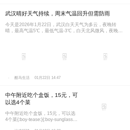
武汉晴好天气持续，周末气温回升但需防雨
今天是2026年1月22日，武汉白天天气为多云，夜晚转
晴，最高气温5℃，最低气温-3℃，白天北风微风，夜晚东
南风微风，空气湿度86
酷马生活
01月22日 14:47
中午附近吃个盒饭，15元，可
以选4个菜
中午附近吃个盒饭，15元，可以选
4个菜{:boy-tease:}{:boy-sunglasse
s:}{:boy-refuel:}