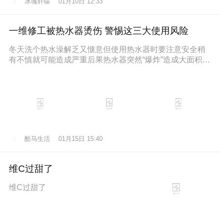
冰魂轩辕
01月10日 12:33
一维修工被热水器烫伤 警惕这三大使用风险
冬天洗个热水澡解乏又惬意但使用热水器时要注意安全稍
有不慎就可能造成严重后果热水器突然“爆炸”造成大面积烫
伤近日，维修工孙师傅在一位
酷马生活
01月15日 15:40
维C过甜了
维C过甜了