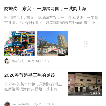
防城岗、东兴： 一脚踏两国，一城阅山海
2026年2月，东兴、防城岗东兴，一半是国境线，一半是
市井味。沿河步行街上，越南咖啡的香气扑面而来、小摊
上的咸奶油咖啡五颜六色的越
落花初见
02月25日 10:17
2026春节追寻三毛的足迹
2025年的某个时刻，刷到旅行博主
在摩洛哥找海鲜的视频，其中有个
片段就是在沿着大西洋海岸的时
候，路过了三毛的故居，然后在当
地拍照留
02月20日 23:06
weixiaofei08