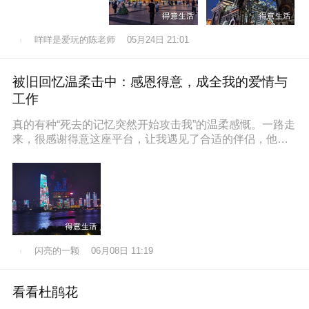
咩咩是爱玩的陈老师
05月24日 21:01
被旧回忆温柔击中：感恩得意，成全我的爱情与
工作
真的有种“死去的记忆突然开始攻击我”的温柔感慨。一路走
来，很感谢得意这座平台，让我遇见了合适的伴侣，他也
通过得意找到了满意的工作，
闪亮的一颗
06月08日 11:19
看看杜鹃花