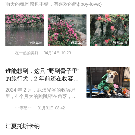
雨天的氛围感也不错，有喜欢的吗{:boy-love:}
在一起的美好
04月14日 10:29
谁能想到，这只 “野到骨子里”
的旅行犬，2 年前还在收容所
盼一个家
2024 年 2 月，武汉光谷的收容局
里，4 个月大的跳跳缩在角落，土
黄色的绒毛沾满灰尘，一双圆溜溜
~~宇昂~~
01月31日 08:42
的眼睛怯生生望着来人。我们俱乐
江夏托斯卡纳