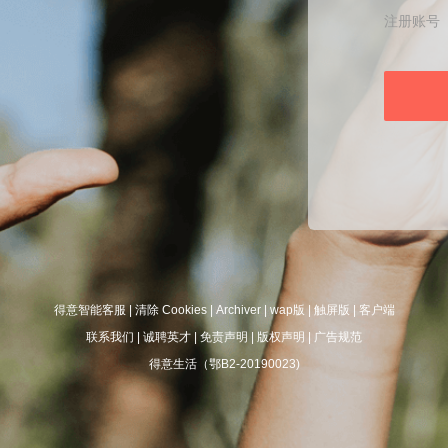
注册账号
得意智能客服
|
清除 Cookies
|
Archiver
|
wap版
|
触屏版
|
客户端
联系我们
|
诚聘英才
|
免责声明
|
版权声明
|
广告规范
得意生活（鄂B2-20190023)