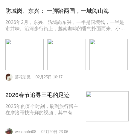
防城岗、东兴： 一脚踏两国，一城阅山海
2026年2月，东兴、防城岗东兴，一半是国境线，一半是
市井味。沿河步行街上，越南咖啡的香气扑面而来、小摊
上的咸奶油咖啡五颜六色的越
落花初见
02月25日 10:17
2026春节追寻三毛的足迹
2025年的某个时刻，刷到旅行博主
在摩洛哥找海鲜的视频，其中有个
片段就是在沿着大西洋海岸的时
候，路过了三毛的故居，然后在当
地拍照留
02月20日 23:06
weixiaofei08