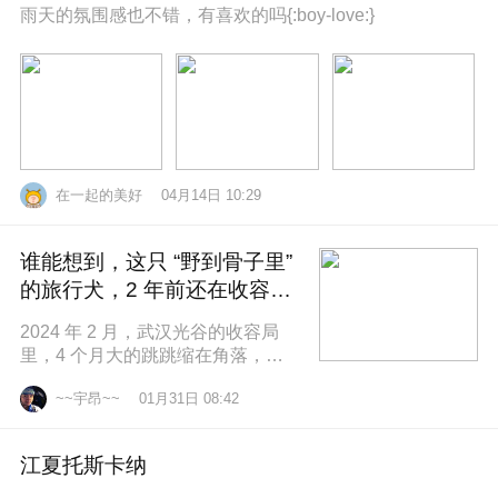
雨天的氛围感也不错，有喜欢的吗{:boy-love:}
在一起的美好
04月14日 10:29
谁能想到，这只 “野到骨子里”
的旅行犬，2 年前还在收容所
盼一个家
2024 年 2 月，武汉光谷的收容局
里，4 个月大的跳跳缩在角落，土
黄色的绒毛沾满灰尘，一双圆溜溜
~~宇昂~~
01月31日 08:42
的眼睛怯生生望着来人。我们俱乐
江夏托斯卡纳