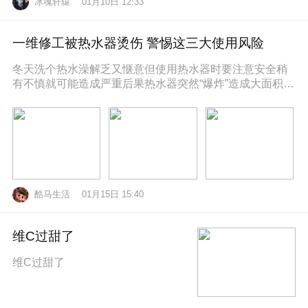
冰魂轩辕
01月10日 12:33
一维修工被热水器烫伤 警惕这三大使用风险
冬天洗个热水澡解乏又惬意但使用热水器时要注意安全稍
有不慎就可能造成严重后果热水器突然“爆炸”造成大面积烫
伤近日，维修工孙师傅在一位
酷马生活
01月15日 15:40
维C过甜了
维C过甜了