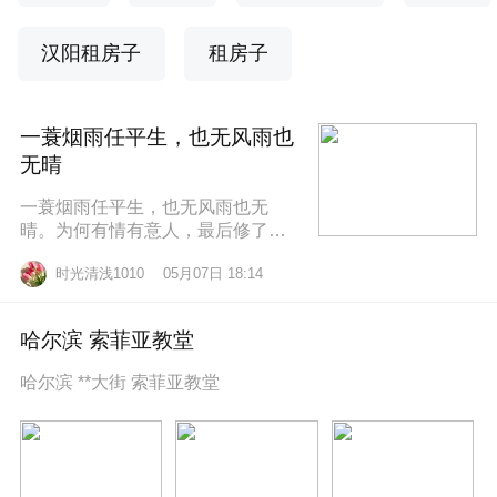
汉阳租房子
租房子
一蓑烟雨任平生，也无风雨也
无晴
一蓑烟雨任平生，也无风雨也无
晴。为何有情有意人，最后修了无
情道？东边日出西边雨，道似无情
时光清浅1010
05月07日 18:14
却有情。莫道桑榆晚，为霞尚满
天。
哈尔滨 索菲亚教堂
哈尔滨 **大街 索菲亚教堂