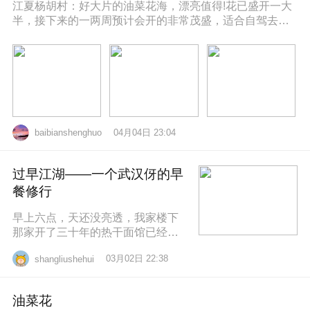
江夏杨胡村：好大片的油菜花海，漂亮值得!花已盛开一大
半，接下来的一两周预计会开的非常茂盛，适合自驾去拍
照打卡，穿亮色衣服更出片哦，
04月04日 23:04
baibianshenghuo
过早江湖——一个武汉伢的早
餐修行
早上六点，天还没亮透，我家楼下
那家开了三十年的热干面馆已经排
起了队。老板老陈，五十多岁，手
03月02日 22:38
shangliushehui
速快得像弹钢琴。一勺芝麻酱、半
勺卤水、一
油菜花