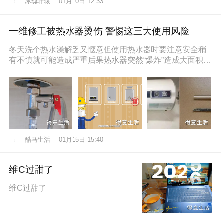
冰魂轩辕
01月10日 12:33
一维修工被热水器烫伤 警惕这三大使用风险
冬天洗个热水澡解乏又惬意但使用热水器时要注意安全稍
有不慎就可能造成严重后果热水器突然“爆炸”造成大面积烫
伤近日，维修工孙师傅在一位
酷马生活
01月15日 15:40
维C过甜了
维C过甜了