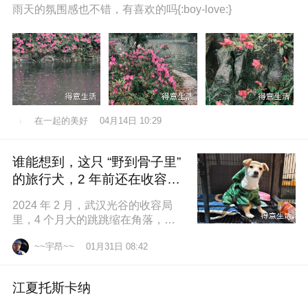
雨天的氛围感也不错，有喜欢的吗{:boy-love:}
在一起的美好
04月14日 10:29
谁能想到，这只 “野到骨子里”
的旅行犬，2 年前还在收容所
盼一个家
2024 年 2 月，武汉光谷的收容局
里，4 个月大的跳跳缩在角落，土
黄色的绒毛沾满灰尘，一双圆溜溜
~~宇昂~~
01月31日 08:42
的眼睛怯生生望着来人。我们俱乐
江夏托斯卡纳