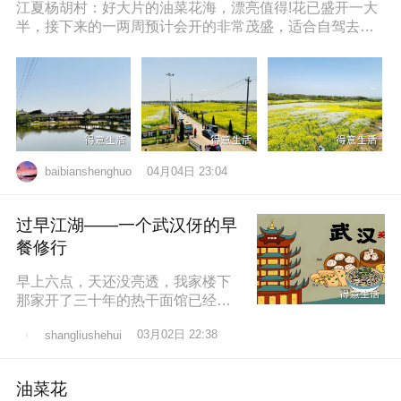
江夏杨胡村：好大片的油菜花海，漂亮值得!花已盛开一大
半，接下来的一两周预计会开的非常茂盛，适合自驾去拍
照打卡，穿亮色衣服更出片哦，
04月04日 23:04
baibianshenghuo
过早江湖——一个武汉伢的早
餐修行
早上六点，天还没亮透，我家楼下
那家开了三十年的热干面馆已经排
起了队。老板老陈，五十多岁，手
03月02日 22:38
shangliushehui
速快得像弹钢琴。一勺芝麻酱、半
勺卤水、一
油菜花