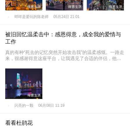
咩咩是爱玩的陈老师
05月24日 21:01
被旧回忆温柔击中：感恩得意，成全我的爱情与
工作
真的有种“死去的记忆突然开始攻击我”的温柔感慨。一路走
来，很感谢得意这座平台，让我遇见了合适的伴侣，他也
通过得意找到了满意的工作，
闪亮的一颗
06月08日 11:19
看看杜鹃花