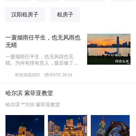
汉阳租房子
租房子
一蓑烟雨任平生，也无风雨也
无晴
一蓑烟雨任平生，也无风雨也无
晴。为何有情有意人，最后修了无
情道？东边日出西边雨，道似无情
时光清浅1010
05月07日 18:14
却有情。莫道桑榆晚，为霞尚满
天。
哈尔滨 索菲亚教堂
哈尔滨 **大街 索菲亚教堂