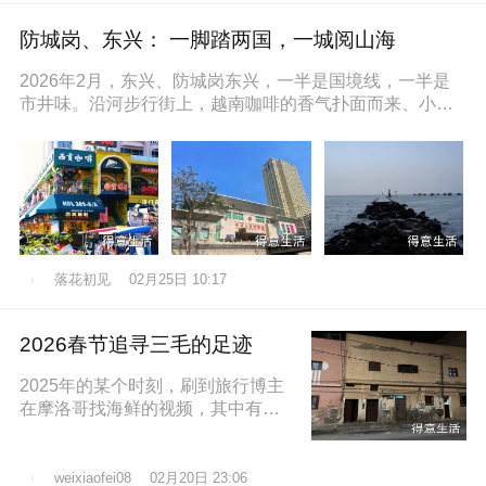
防城岗、东兴： 一脚踏两国，一城阅山海
2026年2月，东兴、防城岗东兴，一半是国境线，一半是
市井味。沿河步行街上，越南咖啡的香气扑面而来、小摊
上的咸奶油咖啡五颜六色的越
落花初见
02月25日 10:17
2026春节追寻三毛的足迹
2025年的某个时刻，刷到旅行博主
在摩洛哥找海鲜的视频，其中有个
片段就是在沿着大西洋海岸的时
候，路过了三毛的故居，然后在当
地拍照留
02月20日 23:06
weixiaofei08