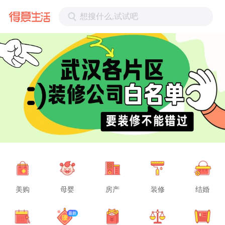
想搜什么,试试吧
美购
母婴
房产
装修
结婚