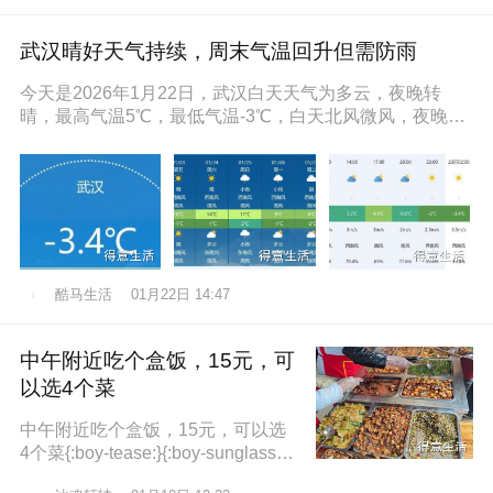
武汉晴好天气持续，周末气温回升但需防雨
今天是2026年1月22日，武汉白天天气为多云，夜晚转
晴，最高气温5℃，最低气温-3℃，白天北风微风，夜晚东
南风微风，空气湿度86
酷马生活
01月22日 14:47
中午附近吃个盒饭，15元，可
以选4个菜
中午附近吃个盒饭，15元，可以选
4个菜{:boy-tease:}{:boy-sunglasse
s:}{:boy-refuel:}