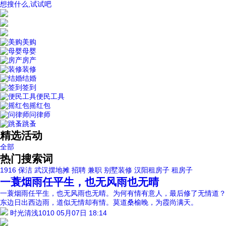
想搜什么,试试吧
美购
母婴
房产
装修
结婚
签到
便民工具
摇红包
问律师
跳蚤
精选活动
全部
热门搜索词
1916
保洁
武汉摆地摊
招聘
兼职
别墅装修
汉阳租房子
租房子
一蓑烟雨任平生，也无风雨也无晴
一蓑烟雨任平生，也无风雨也无晴。为何有情有意人，最后修了无情道？
东边日出西边雨，道似无情却有情。莫道桑榆晚，为霞尚满天。
时光清浅1010
05月07日 18:14