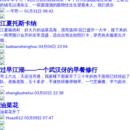
的绒毛沾满灰尘，一双圆溜溜的眼睛怯生生望着来人。我们俱乐
~~宇昂~~
01月31日 08:42
江夏托斯卡纳
江夏杨胡村：好大片的油菜花海，漂亮值得!花已盛开一大半，接下来的
一两周预计会开的非常茂盛，适合自驾去拍照打卡，穿亮色衣服更出片
哦，
baibianshenghuo
04月04日 23:04
过早江湖——一个武汉伢的早餐修行
早上六点，天还没亮透，我家楼下那家开了三十年的热干面馆已经排起了
队。老板老陈，五十多岁，手速快得像弹钢琴。一勺芝麻酱、半勺卤水、
一
shangliushehui
03月02日 22:38
油菜花
油菜花开了
Huazi612
03月09日 07:47