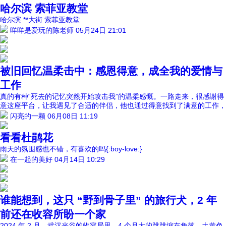
哈尔滨 索菲亚教堂
哈尔滨 **大街 索菲亚教堂
咩咩是爱玩的陈老师
05月24日 21:01
被旧回忆温柔击中：感恩得意，成全我的爱情与
工作
真的有种“死去的记忆突然开始攻击我”的温柔感慨。一路走来，很感谢得
意这座平台，让我遇见了合适的伴侣，他也通过得意找到了满意的工作，
闪亮的一颗
06月08日 11:19
看看杜鹃花
雨天的氛围感也不错，有喜欢的吗{:boy-love:}
在一起的美好
04月14日 10:29
谁能想到，这只 “野到骨子里” 的旅行犬，2 年
前还在收容所盼一个家
2024 年 2 月，武汉光谷的收容局里，4 个月大的跳跳缩在角落，土黄色