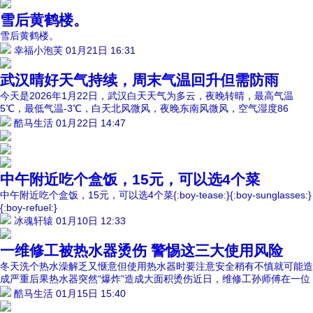
雪后黄鹤楼。
雪后黄鹤楼。
幸福小泡芙
01月21日 16:31
武汉晴好天气持续，周末气温回升但需防雨
今天是2026年1月22日，武汉白天天气为多云，夜晚转晴，最高气温
5℃，最低气温-3℃，白天北风微风，夜晚东南风微风，空气湿度86
酷马生活
01月22日 14:47
中午附近吃个盒饭，15元，可以选4个菜
中午附近吃个盒饭，15元，可以选4个菜{:boy-tease:}{:boy-sunglasses:}
{:boy-refuel:}
冰魂轩辕
01月10日 12:33
一维修工被热水器烫伤 警惕这三大使用风险
冬天洗个热水澡解乏又惬意但使用热水器时要注意安全稍有不慎就可能造
成严重后果热水器突然“爆炸”造成大面积烫伤近日，维修工孙师傅在一位
酷马生活
01月15日 15:40