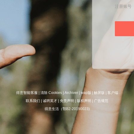
注册账号
得意智能客服
|
清除 Cookies
|
Archiver
|
wap版
|
触屏版
|
客户端
联系我们
|
诚聘英才
|
免责声明
|
版权声明
|
广告规范
得意生活（鄂B2-20190023)