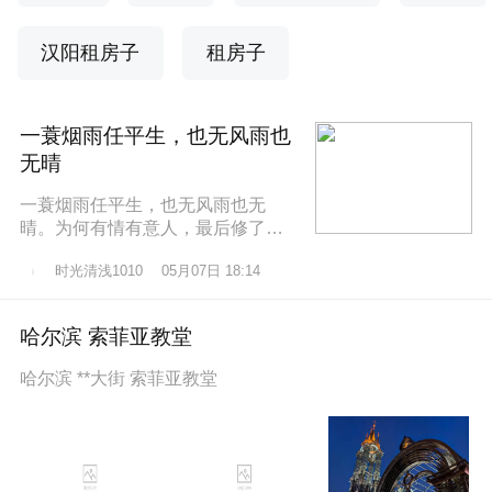
汉阳租房子
租房子
一蓑烟雨任平生，也无风雨也
无晴
一蓑烟雨任平生，也无风雨也无
晴。为何有情有意人，最后修了无
情道？东边日出西边雨，道似无情
时光清浅1010
05月07日 18:14
却有情。莫道桑榆晚，为霞尚满
天。
哈尔滨 索菲亚教堂
哈尔滨 **大街 索菲亚教堂