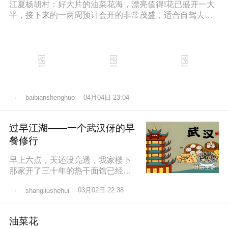
江夏杨胡村：好大片的油菜花海，漂亮值得!花已盛开一大
半，接下来的一两周预计会开的非常茂盛，适合自驾去拍
照打卡，穿亮色衣服更出片哦，
04月04日 23:04
baibianshenghuo
过早江湖——一个武汉伢的早
餐修行
早上六点，天还没亮透，我家楼下
那家开了三十年的热干面馆已经排
起了队。老板老陈，五十多岁，手
03月02日 22:38
shangliushehui
速快得像弹钢琴。一勺芝麻酱、半
勺卤水、一
油菜花