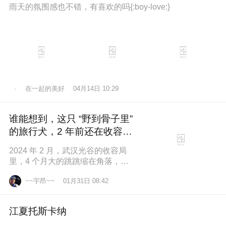
雨天的氛围感也不错，有喜欢的吗{:boy-love:}
在一起的美好
04月14日 10:29
谁能想到，这只 “野到骨子里”
的旅行犬，2 年前还在收容所
盼一个家
2024 年 2 月，武汉光谷的收容局
里，4 个月大的跳跳缩在角落，土
黄色的绒毛沾满灰尘，一双圆溜溜
~~宇昂~~
01月31日 08:42
的眼睛怯生生望着来人。我们俱乐
江夏托斯卡纳