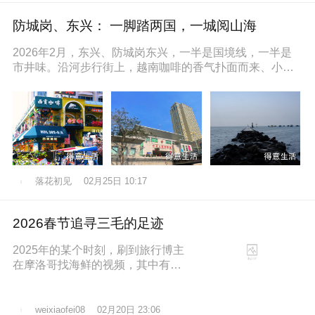
防城岗、东兴： 一脚踏两国，一城阅山海
2026年2月，东兴、防城岗东兴，一半是国境线，一半是
市井味。沿河步行街上，越南咖啡的香气扑面而来、小摊
上的咸奶油咖啡五颜六色的越
落花初见
02月25日 10:17
2026春节追寻三毛的足迹
2025年的某个时刻，刷到旅行博主
在摩洛哥找海鲜的视频，其中有个
片段就是在沿着大西洋海岸的时
候，路过了三毛的故居，然后在当
地拍照留
02月20日 23:06
weixiaofei08