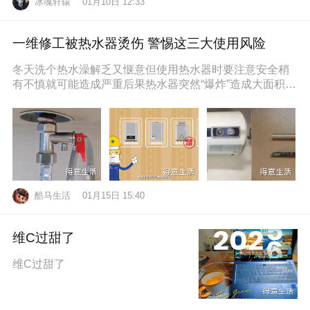
冰魂轩辕
01月10日 12:33
一维修工被热水器烫伤 警惕这三大使用风险
冬天洗个热水澡解乏又惬意但使用热水器时要注意安全稍
有不慎就可能造成严重后果热水器突然“爆炸”造成大面积烫
伤近日，维修工孙师傅在一位
酷马生活
01月15日 15:40
维C过甜了
维C过甜了