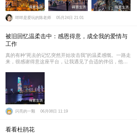
咩咩是爱玩的陈老师
05月24日 21:01
被旧回忆温柔击中：感恩得意，成全我的爱情与
工作
真的有种“死去的记忆突然开始攻击我”的温柔感慨。一路走
来，很感谢得意这座平台，让我遇见了合适的伴侣，他也
通过得意找到了满意的工作，
闪亮的一颗
06月08日 11:19
看看杜鹃花