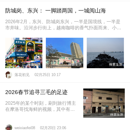
防城岗、东兴： 一脚踏两国，一城阅山海
2026年2月，东兴、防城岗东兴，一半是国境线，一半是
市井味。沿河步行街上，越南咖啡的香气扑面而来、小摊
上的咸奶油咖啡五颜六色的越
落花初见
02月25日 10:17
2026春节追寻三毛的足迹
2025年的某个时刻，刷到旅行博主
在摩洛哥找海鲜的视频，其中有个
片段就是在沿着大西洋海岸的时
候，路过了三毛的故居，然后在当
地拍照留
02月20日 23:06
weixiaofei08