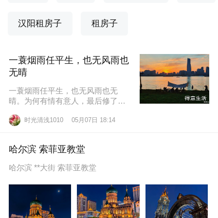
汉阳租房子
租房子
一蓑烟雨任平生，也无风雨也
无晴
一蓑烟雨任平生，也无风雨也无
晴。为何有情有意人，最后修了无
情道？东边日出西边雨，道似无情
时光清浅1010
05月07日 18:14
却有情。莫道桑榆晚，为霞尚满
天。
哈尔滨 索菲亚教堂
哈尔滨 **大街 索菲亚教堂