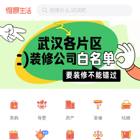
想搜什么,试试吧
美购
母婴
房产
装修
结婚