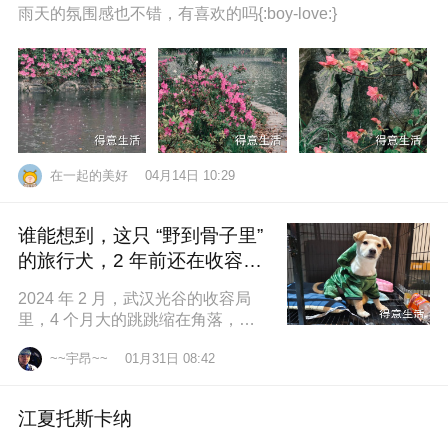
雨天的氛围感也不错，有喜欢的吗{:boy-love:}
在一起的美好
04月14日 10:29
谁能想到，这只 “野到骨子里”
的旅行犬，2 年前还在收容所
盼一个家
2024 年 2 月，武汉光谷的收容局
里，4 个月大的跳跳缩在角落，土
黄色的绒毛沾满灰尘，一双圆溜溜
~~宇昂~~
01月31日 08:42
的眼睛怯生生望着来人。我们俱乐
江夏托斯卡纳