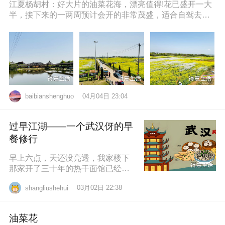
江夏杨胡村：好大片的油菜花海，漂亮值得!花已盛开一大
半，接下来的一两周预计会开的非常茂盛，适合自驾去拍
照打卡，穿亮色衣服更出片哦，
04月04日 23:04
baibianshenghuo
过早江湖——一个武汉伢的早
餐修行
早上六点，天还没亮透，我家楼下
那家开了三十年的热干面馆已经排
起了队。老板老陈，五十多岁，手
03月02日 22:38
shangliushehui
速快得像弹钢琴。一勺芝麻酱、半
勺卤水、一
油菜花