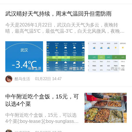
武汉晴好天气持续，周末气温回升但需防雨
今天是2026年1月22日，武汉白天天气为多云，夜晚转
晴，最高气温5℃，最低气温-3℃，白天北风微风，夜晚东
南风微风，空气湿度86
酷马生活
01月22日 14:47
中午附近吃个盒饭，15元，可
以选4个菜
中午附近吃个盒饭，15元，可以选
4个菜{:boy-tease:}{:boy-sunglasse
s:}{:boy-refuel:}