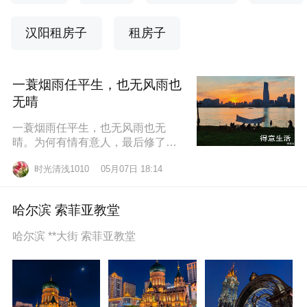
汉阳租房子
租房子
一蓑烟雨任平生，也无风雨也
无晴
一蓑烟雨任平生，也无风雨也无
晴。为何有情有意人，最后修了无
情道？东边日出西边雨，道似无情
时光清浅1010
05月07日 18:14
却有情。莫道桑榆晚，为霞尚满
天。
哈尔滨 索菲亚教堂
哈尔滨 **大街 索菲亚教堂