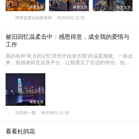
咩咩是爱玩的陈老师
05月24日 21:01
被旧回忆温柔击中：感恩得意，成全我的爱情与
工作
真的有种“死去的记忆突然开始攻击我”的温柔感慨。一路走
来，很感谢得意这座平台，让我遇见了合适的伴侣，他也
通过得意找到了满意的工作，
闪亮的一颗
06月08日 11:19
看看杜鹃花