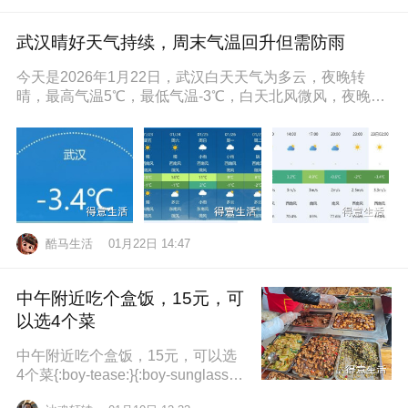
武汉晴好天气持续，周末气温回升但需防雨
今天是2026年1月22日，武汉白天天气为多云，夜晚转
晴，最高气温5℃，最低气温-3℃，白天北风微风，夜晚东
南风微风，空气湿度86
酷马生活
01月22日 14:47
中午附近吃个盒饭，15元，可
以选4个菜
中午附近吃个盒饭，15元，可以选
4个菜{:boy-tease:}{:boy-sunglasse
s:}{:boy-refuel:}