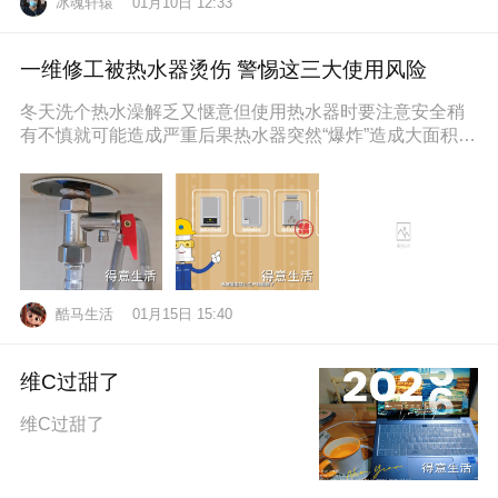
冰魂轩辕
01月10日 12:33
一维修工被热水器烫伤 警惕这三大使用风险
冬天洗个热水澡解乏又惬意但使用热水器时要注意安全稍
有不慎就可能造成严重后果热水器突然“爆炸”造成大面积烫
伤近日，维修工孙师傅在一位
酷马生活
01月15日 15:40
维C过甜了
维C过甜了