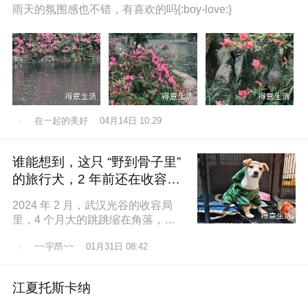
雨天的氛围感也不错，有喜欢的吗{:boy-love:}
在一起的美好
04月14日 10:29
谁能想到，这只 “野到骨子里”
的旅行犬，2 年前还在收容所
盼一个家
2024 年 2 月，武汉光谷的收容局
里，4 个月大的跳跳缩在角落，土
黄色的绒毛沾满灰尘，一双圆溜溜
~~宇昂~~
01月31日 08:42
的眼睛怯生生望着来人。我们俱乐
江夏托斯卡纳