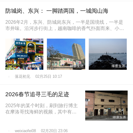
防城岗、东兴： 一脚踏两国，一城阅山海
2026年2月，东兴、防城岗东兴，一半是国境线，一半是
市井味。沿河步行街上，越南咖啡的香气扑面而来、小摊
上的咸奶油咖啡五颜六色的越
落花初见
02月25日 10:17
2026春节追寻三毛的足迹
2025年的某个时刻，刷到旅行博主
在摩洛哥找海鲜的视频，其中有个
片段就是在沿着大西洋海岸的时
候，路过了三毛的故居，然后在当
地拍照留
02月20日 23:06
weixiaofei08