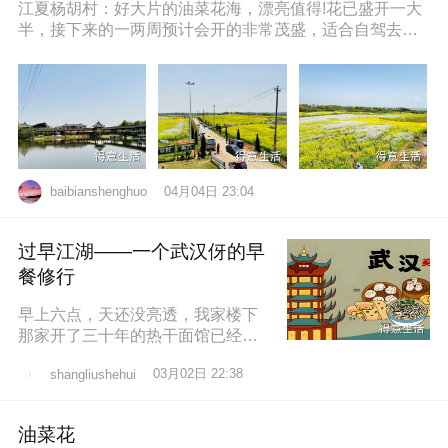
江夏杨胡村：好大片的油菜花海，漂亮值得!花已盛开一大
半，接下来的一两周预计会开的非常茂盛，适合自驾去拍
照打卡，穿亮色衣服更出片哦，
04月04日 23:04
baibianshenghuo
过早江湖——一个武汉伢的早
餐修行
早上六点，天还没亮透，我家楼下
那家开了三十年的热干面馆已经排
起了队。老板老陈，五十多岁，手
03月02日 22:38
shangliushehui
速快得像弹钢琴。一勺芝麻酱、半
勺卤水、一
油菜花