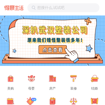
想搜什么,试试吧
美购
母婴
房产
装修
结婚