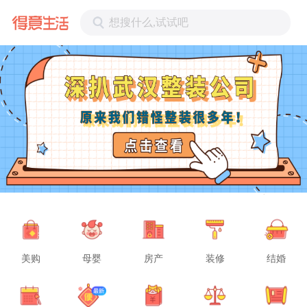
想搜什么,试试吧
美购
母婴
房产
装修
结婚