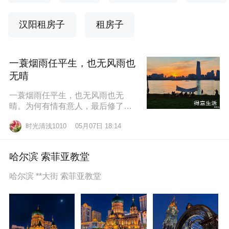
汉阳租房子
租房子
一蓑烟雨任平生，也无风雨也
无晴
一蓑烟雨任平生，也无风雨也无
晴。为何有情有意人，最后修了无
情道？东边日出西边雨，道似无情
时光清浅1010
05月07日 18:14
却有情。莫道桑榆晚，为霞尚满
天。
哈尔滨 索菲亚教堂
哈尔滨 **大街 索菲亚教堂