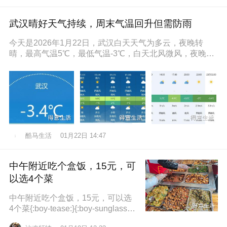
武汉晴好天气持续，周末气温回升但需防雨
今天是2026年1月22日，武汉白天天气为多云，夜晚转
晴，最高气温5℃，最低气温-3℃，白天北风微风，夜晚东
南风微风，空气湿度86
酷马生活
01月22日 14:47
中午附近吃个盒饭，15元，可
以选4个菜
中午附近吃个盒饭，15元，可以选
4个菜{:boy-tease:}{:boy-sunglasse
s:}{:boy-refuel:}