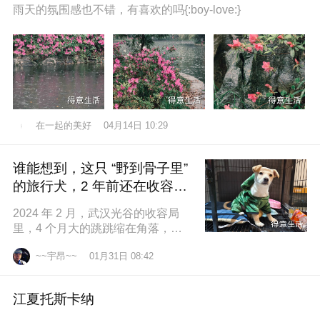
雨天的氛围感也不错，有喜欢的吗{:boy-love:}
在一起的美好
04月14日 10:29
谁能想到，这只 “野到骨子里”
的旅行犬，2 年前还在收容所
盼一个家
2024 年 2 月，武汉光谷的收容局
里，4 个月大的跳跳缩在角落，土
黄色的绒毛沾满灰尘，一双圆溜溜
~~宇昂~~
01月31日 08:42
的眼睛怯生生望着来人。我们俱乐
江夏托斯卡纳