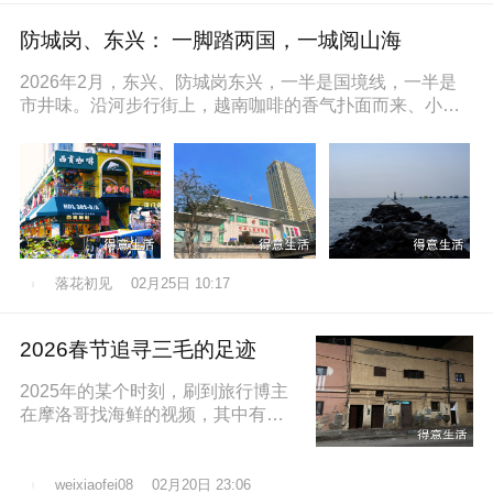
防城岗、东兴： 一脚踏两国，一城阅山海
2026年2月，东兴、防城岗东兴，一半是国境线，一半是
市井味。沿河步行街上，越南咖啡的香气扑面而来、小摊
上的咸奶油咖啡五颜六色的越
落花初见
02月25日 10:17
2026春节追寻三毛的足迹
2025年的某个时刻，刷到旅行博主
在摩洛哥找海鲜的视频，其中有个
片段就是在沿着大西洋海岸的时
候，路过了三毛的故居，然后在当
地拍照留
02月20日 23:06
weixiaofei08