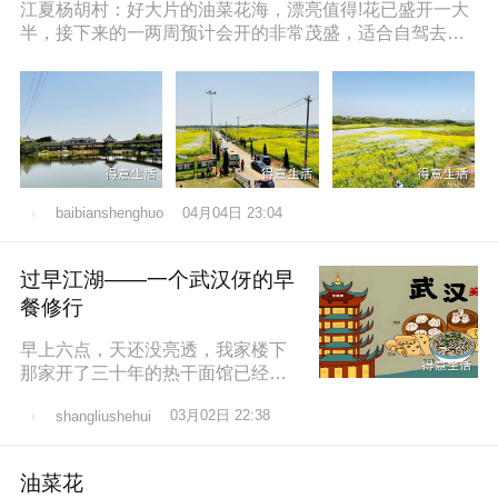
江夏杨胡村：好大片的油菜花海，漂亮值得!花已盛开一大
半，接下来的一两周预计会开的非常茂盛，适合自驾去拍
照打卡，穿亮色衣服更出片哦，
04月04日 23:04
baibianshenghuo
过早江湖——一个武汉伢的早
餐修行
早上六点，天还没亮透，我家楼下
那家开了三十年的热干面馆已经排
起了队。老板老陈，五十多岁，手
03月02日 22:38
shangliushehui
速快得像弹钢琴。一勺芝麻酱、半
勺卤水、一
油菜花