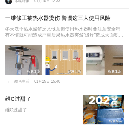
冰魂轩辕
01月10日 12:33
一维修工被热水器烫伤 警惕这三大使用风险
冬天洗个热水澡解乏又惬意但使用热水器时要注意安全稍
有不慎就可能造成严重后果热水器突然“爆炸”造成大面积烫
伤近日，维修工孙师傅在一位
酷马生活
01月15日 15:40
维C过甜了
维C过甜了