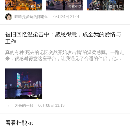
咩咩是爱玩的陈老师
05月24日 21:01
被旧回忆温柔击中：感恩得意，成全我的爱情与
工作
真的有种“死去的记忆突然开始攻击我”的温柔感慨。一路走
来，很感谢得意这座平台，让我遇见了合适的伴侣，他也
通过得意找到了满意的工作，
闪亮的一颗
06月08日 11:19
看看杜鹃花