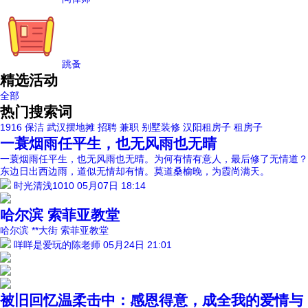
跳蚤
精选活动
全部
热门搜索词
1916
保洁
武汉摆地摊
招聘
兼职
别墅装修
汉阳租房子
租房子
一蓑烟雨任平生，也无风雨也无晴
一蓑烟雨任平生，也无风雨也无晴。为何有情有意人，最后修了无情道？
东边日出西边雨，道似无情却有情。莫道桑榆晚，为霞尚满天。
时光清浅1010
05月07日 18:14
哈尔滨 索菲亚教堂
哈尔滨 **大街 索菲亚教堂
咩咩是爱玩的陈老师
05月24日 21:01
被旧回忆温柔击中：感恩得意，成全我的爱情与