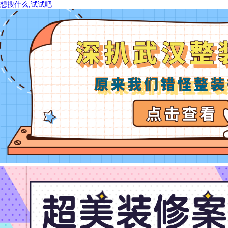
想搜什么,试试吧