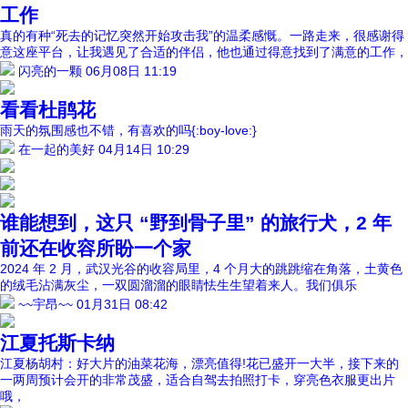
工作
真的有种“死去的记忆突然开始攻击我”的温柔感慨。一路走来，很感谢得
意这座平台，让我遇见了合适的伴侣，他也通过得意找到了满意的工作，
闪亮的一颗
06月08日 11:19
看看杜鹃花
雨天的氛围感也不错，有喜欢的吗{:boy-love:}
在一起的美好
04月14日 10:29
谁能想到，这只 “野到骨子里” 的旅行犬，2 年
前还在收容所盼一个家
2024 年 2 月，武汉光谷的收容局里，4 个月大的跳跳缩在角落，土黄色
的绒毛沾满灰尘，一双圆溜溜的眼睛怯生生望着来人。我们俱乐
~~宇昂~~
01月31日 08:42
江夏托斯卡纳
江夏杨胡村：好大片的油菜花海，漂亮值得!花已盛开一大半，接下来的
一两周预计会开的非常茂盛，适合自驾去拍照打卡，穿亮色衣服更出片
哦，