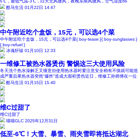
5℃，最低气温-3℃，白天北风微风，夜晚东南风微风，空气湿度86
酷马生活
01月22日 14:47
中午附近吃个盒饭，15元，可以选4个菜
中午附近吃个盒饭，15元，可以选4个菜{:boy-tease:}{:boy-sunglasses:}
{:boy-refuel:}
冰魂轩辕
01月10日 12:33
一维修工被热水器烫伤 警惕这三大使用风险
冬天洗个热水澡解乏又惬意但使用热水器时要注意安全稍有不慎就可能造
成严重后果热水器突然“爆炸”造成大面积烫伤近日，维修工孙师傅在一位
酷马生活
01月15日 15:40
维C过甜了
维C过甜了
喵喵GLC
2025年12月31日
低至-6℃！大雪、暴雪、雨夹雪即将抵达湖北