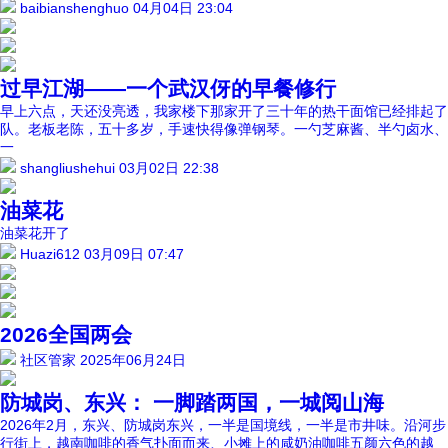
baibianshenghuo
04月04日 23:04
过早江湖——一个武汉伢的早餐修行
早上六点，天还没亮透，我家楼下那家开了三十年的热干面馆已经排起了
队。老板老陈，五十多岁，手速快得像弹钢琴。一勺芝麻酱、半勺卤水、
一
shangliushehui
03月02日 22:38
油菜花
油菜花开了
Huazi612
03月09日 07:47
2026全国两会
社区管家
2025年06月24日
防城岗、东兴： 一脚踏两国，一城阅山海
2026年2月，东兴、防城岗东兴，一半是国境线，一半是市井味。沿河步
行街上，越南咖啡的香气扑面而来、小摊上的咸奶油咖啡五颜六色的越