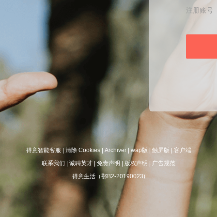
注册账号
得意智能客服
|
清除 Cookies
|
Archiver
|
wap版
|
触屏版
|
客户端
联系我们
|
诚聘英才
|
免责声明
|
版权声明
|
广告规范
得意生活（鄂B2-20190023)