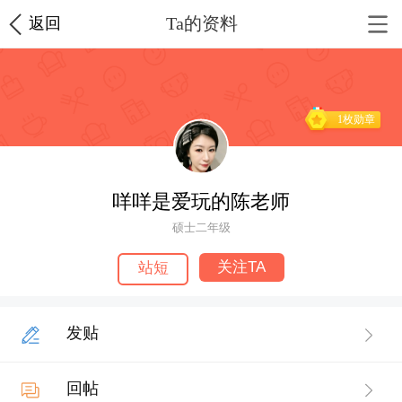
Ta的资料
返回
1枚勋章
咩咩是爱玩的陈老师
硕士二年级
关注TA
站短
发贴
回帖