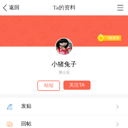
Ta的资料
返回
2枚勋章
小猪兔子
博士后
关注TA
站短
发贴
回帖