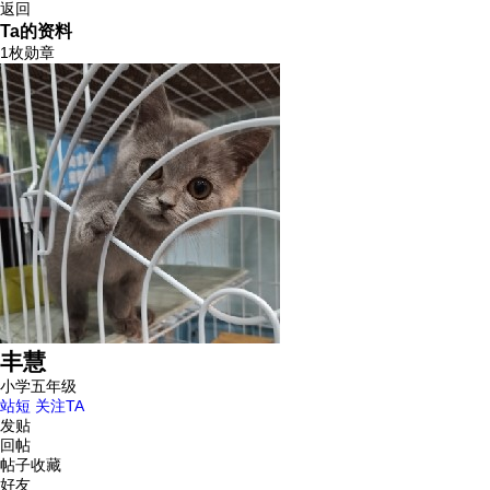
返回
Ta的资料
1枚勋章
丰慧
小学五年级
站短
关注TA
发贴
回帖
帖子收藏
好友