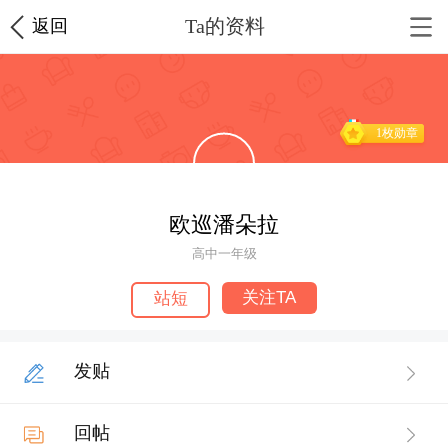
Ta的资料
返回
1枚勋章
欧巡潘朵拉
高中一年级
关注TA
站短
发贴
回帖