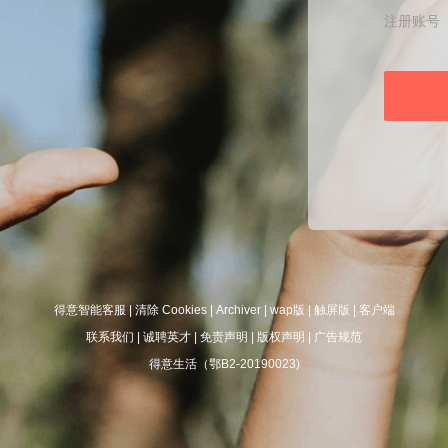
注册账号
得意智能客服
|
清除 Cookies
|
Archiver
|
wap版
|
触屏版
|
客户端
联系我们
|
诚聘英才
|
免责声明
|
版权声明
|
广告规范
得意生活（鄂B2-20190023)