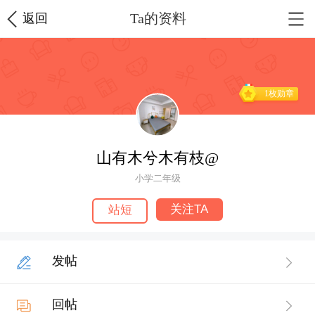
Ta的资料
返回
1枚勋章
山有木兮木有枝@
小学二年级
关注TA
站短
发帖
回帖