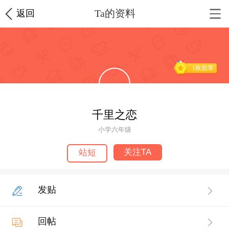
Ta的资料
返回
1枚勋章
千里之恋
小学六年级
关注TA
站短
发贴
回帖