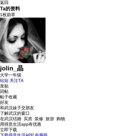
返回
Ta的资料
1枚勋章
jolin_晶
大学一年级
站短
关注TA
发贴
回帖
帖子收藏
好友
和武汉妹子交朋友
了解武汉的窗口
在武汉结婚 买房 装修 旅游 购物
用得意生活app有优惠
立即下载
下载得意生活APP
电脑版