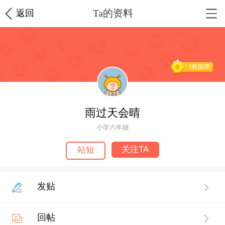
Ta的资料
返回
1枚勋章
雨过天会晴
小学六年级
关注TA
站短
发贴
回帖