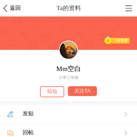
Ta的资料
返回
1枚勋章
Mm空白
小学三年级
关注TA
站短
发贴
回帖