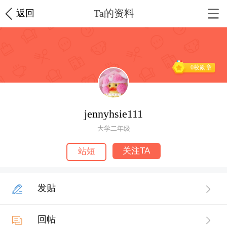
Ta的资料
返回
0枚勋章
jennyhsie111
大学二年级
关注TA
站短
发贴
回帖