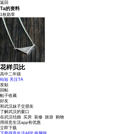
返回
Ta的资料
1枚勋章
花样贝比
高中二年级
站短
关注TA
发贴
回帖
帖子收藏
好友
和武汉妹子交朋友
了解武汉的窗口
在武汉结婚 买房 装修 旅游 购物
用得意生活app有优惠
立即下载
下载得意生活APP
电脑版