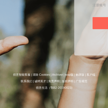
注册账号
得意智能客服
|
清除 Cookies
|
Archiver
|
wap版
|
触屏版
|
客户端
联系我们
|
诚聘英才
|
免责声明
|
版权声明
|
广告规范
得意生活（鄂B2-20190023)