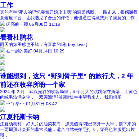
工作
真的有种“死去的记忆突然开始攻击我”的温柔感慨。一路走来，很感谢得
意这座平台，让我遇见了合适的伴侣，他也通过得意找到了满意的工作，
闪亮的一颗
06月08日 11:19
看看杜鹃花
雨天的氛围感也不错，有喜欢的吗{:boy-love:}
在一起的美好
04月14日 10:29
谁能想到，这只 “野到骨子里” 的旅行犬，2 年
前还在收容所盼一个家
2024 年 2 月，武汉光谷的收容局里，4 个月大的跳跳缩在角落，土黄色
的绒毛沾满灰尘，一双圆溜溜的眼睛怯生生望着来人。我们俱乐
~~宇昂~~
01月31日 08:42
江夏托斯卡纳
江夏杨胡村：好大片的油菜花海，漂亮值得!花已盛开一大半，接下来的
一两周预计会开的非常茂盛，适合自驾去拍照打卡，穿亮色衣服更出片
哦，