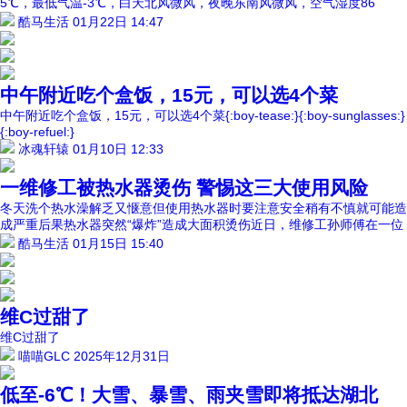
5℃，最低气温-3℃，白天北风微风，夜晚东南风微风，空气湿度86
酷马生活
01月22日 14:47
中午附近吃个盒饭，15元，可以选4个菜
中午附近吃个盒饭，15元，可以选4个菜{:boy-tease:}{:boy-sunglasses:}
{:boy-refuel:}
冰魂轩辕
01月10日 12:33
一维修工被热水器烫伤 警惕这三大使用风险
冬天洗个热水澡解乏又惬意但使用热水器时要注意安全稍有不慎就可能造
成严重后果热水器突然“爆炸”造成大面积烫伤近日，维修工孙师傅在一位
酷马生活
01月15日 15:40
维C过甜了
维C过甜了
喵喵GLC
2025年12月31日
低至-6℃！大雪、暴雪、雨夹雪即将抵达湖北