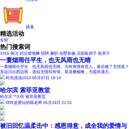
跳蚤
精选活动
全部
热门搜索词
1916
保洁
武汉摆地摊
招聘
兼职
别墅装修
汉阳租房子
租房子
一蓑烟雨任平生，也无风雨也无晴
一蓑烟雨任平生，也无风雨也无晴。为何有情有意人，最后修了无情道？
东边日出西边雨，道似无情却有情。莫道桑榆晚，为霞尚满天。
时光清浅1010
05月07日 18:14
哈尔滨 索菲亚教堂
哈尔滨 **大街 索菲亚教堂
咩咩是爱玩的陈老师
05月24日 21:01
被旧回忆温柔击中：感恩得意，成全我的爱情与