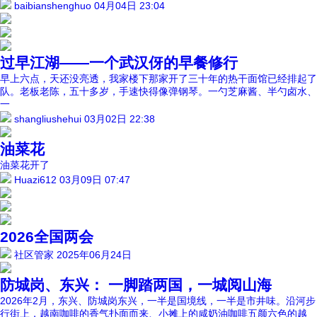
baibianshenghuo
04月04日 23:04
过早江湖——一个武汉伢的早餐修行
早上六点，天还没亮透，我家楼下那家开了三十年的热干面馆已经排起了
队。老板老陈，五十多岁，手速快得像弹钢琴。一勺芝麻酱、半勺卤水、
一
shangliushehui
03月02日 22:38
油菜花
油菜花开了
Huazi612
03月09日 07:47
2026全国两会
社区管家
2025年06月24日
防城岗、东兴： 一脚踏两国，一城阅山海
2026年2月，东兴、防城岗东兴，一半是国境线，一半是市井味。沿河步
行街上，越南咖啡的香气扑面而来、小摊上的咸奶油咖啡五颜六色的越