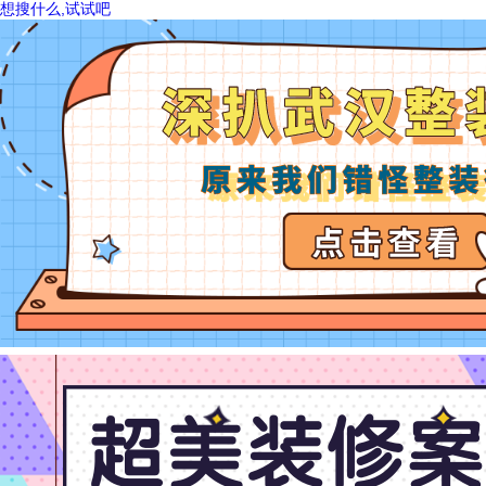
想搜什么,试试吧