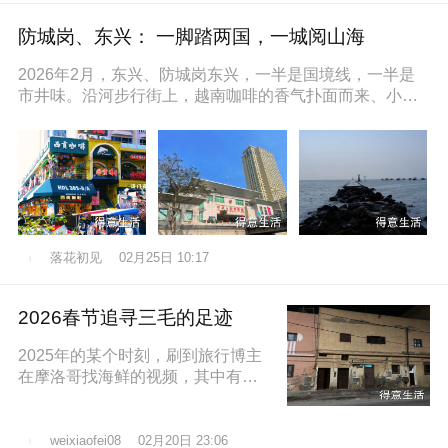
防城岗、东兴： 一脚踏两国，一城阅山海
2026年2月，东兴、防城岗东兴，一半是国境线，一半是
市井味。沿河步行街上，越南咖啡的香气扑面而来、小摊
上的咸奶油咖啡五颜六色的越
落花初见
02月25日 10:17
2026春节追寻三毛的足迹
2025年的某个时刻，刷到旅行博主
在摩洛哥找海鲜的视频，其中有个
片段就是在沿着大西洋海岸的时
候，路过了三毛的故居，然后在当
地拍照留
02月20日 23:06
weixiaofei08