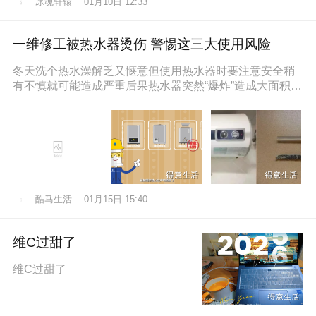
冰魂轩辕
01月10日 12:33
一维修工被热水器烫伤 警惕这三大使用风险
冬天洗个热水澡解乏又惬意但使用热水器时要注意安全稍
有不慎就可能造成严重后果热水器突然“爆炸”造成大面积烫
伤近日，维修工孙师傅在一位
酷马生活
01月15日 15:40
维C过甜了
维C过甜了