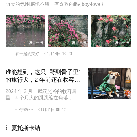
雨天的氛围感也不错，有喜欢的吗{:boy-love:}
在一起的美好
04月14日 10:29
谁能想到，这只 “野到骨子里”
的旅行犬，2 年前还在收容所
盼一个家
2024 年 2 月，武汉光谷的收容局
里，4 个月大的跳跳缩在角落，土
黄色的绒毛沾满灰尘，一双圆溜溜
~~宇昂~~
01月31日 08:42
的眼睛怯生生望着来人。我们俱乐
江夏托斯卡纳