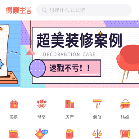
想搜什么,试试吧
美购
母婴
房产
装修
结婚