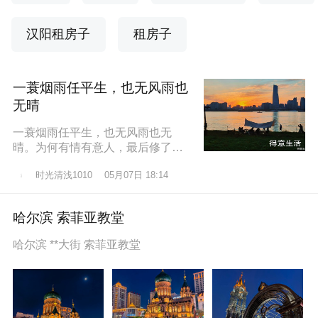
汉阳租房子
租房子
一蓑烟雨任平生，也无风雨也
无晴
一蓑烟雨任平生，也无风雨也无
晴。为何有情有意人，最后修了无
情道？东边日出西边雨，道似无情
时光清浅1010
05月07日 18:14
却有情。莫道桑榆晚，为霞尚满
天。
哈尔滨 索菲亚教堂
哈尔滨 **大街 索菲亚教堂