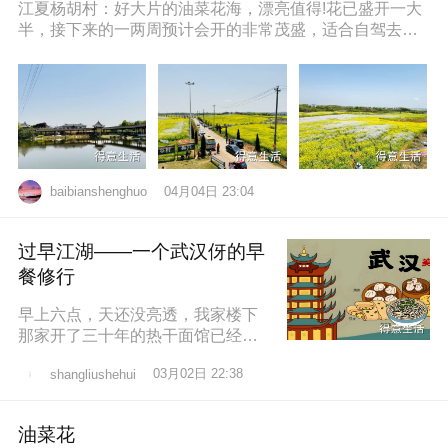
江夏杨胡村：好大片的油菜花海，漂亮值得!花已盛开一大
半，接下来的一两周预计会开的非常茂盛，适合自驾去拍
照打卡，穿亮色衣服更出片哦，
04月04日 23:04
baibianshenghuo
过早江湖——一个武汉伢的早
餐修行
早上六点，天还没亮透，我家楼下
那家开了三十年的热干面馆已经排
起了队。老板老陈，五十多岁，手
03月02日 22:38
shangliushehui
速快得像弹钢琴。一勺芝麻酱、半
勺卤水、一
油菜花