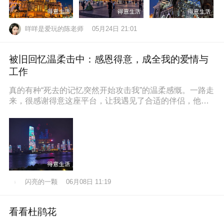
咩咩是爱玩的陈老师
05月24日 21:01
被旧回忆温柔击中：感恩得意，成全我的爱情与
工作
真的有种“死去的记忆突然开始攻击我”的温柔感慨。一路走
来，很感谢得意这座平台，让我遇见了合适的伴侣，他也
通过得意找到了满意的工作，
闪亮的一颗
06月08日 11:19
看看杜鹃花