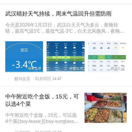
武汉晴好天气持续，周末气温回升但需防雨
今天是2026年1月22日，武汉白天天气为多云，夜晚转
晴，最高气温5℃，最低气温-3℃，白天北风微风，夜晚东
南风微风，空气湿度86
酷马生活
01月22日 14:47
中午附近吃个盒饭，15元，可
以选4个菜
中午附近吃个盒饭，15元，可以选
4个菜{:boy-tease:}{:boy-sunglasse
s:}{:boy-refuel:}