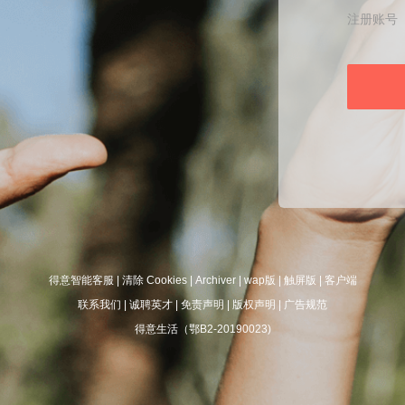
注册账号
得意智能客服
|
清除 Cookies
|
Archiver
|
wap版
|
触屏版
|
客户端
联系我们
|
诚聘英才
|
免责声明
|
版权声明
|
广告规范
得意生活（鄂B2-20190023)