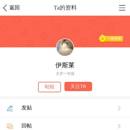
Ta的资料
返回
1枚勋章
伊斯莱
大学一年级
关注TA
站短
发贴
回帖